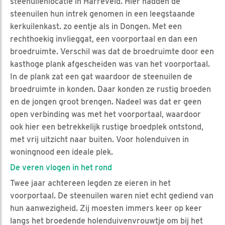
steenuilenlocatie in Harreveld. Hier hadden de
steenuilen hun intrek genomen in een leegstaande
kerkuilenkast. zo eentje als in Dongen. Met een
rechthoekig invlieggat, een voorportaal en dan een
broedruimte. Verschil was dat de broedruimte door een
kasthoge plank afgescheiden was van het voorportaal.
In de plank zat een gat waardoor de steenuilen de
broedruimte in konden. Daar konden ze rustig broeden
en de jongen groot brengen. Nadeel was dat er geen
open verbinding was met het voorportaal, waardoor
ook hier een betrekkelijk rustige broedplek ontstond,
met vrij uitzicht naar buiten. Voor holenduiven in
woningnood een ideale plek.
De veren vlogen in het rond
Twee jaar achtereen legden ze eieren in het
voorportaal. De steenuilen waren niet echt gediend van
hun aanwezigheid. Zij moesten immers keer op keer
langs het broedende holenduivenvrouwtje om bij het