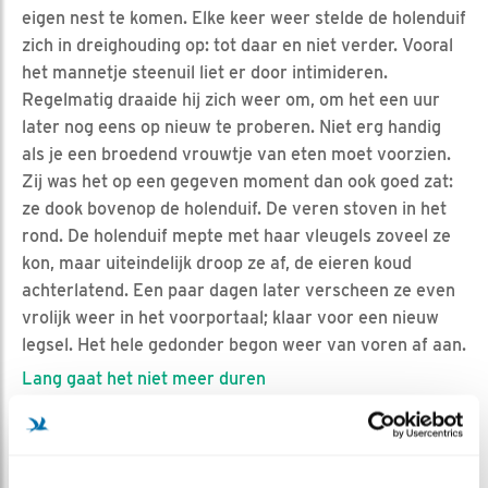
eigen nest te komen. Elke keer weer stelde de holenduif
zich in dreighouding op: tot daar en niet verder. Vooral
het mannetje steenuil liet er door intimideren.
Regelmatig draaide hij zich weer om, om het een uur
later nog eens op nieuw te proberen. Niet erg handig
als je een broedend vrouwtje van eten moet voorzien.
Zij was het op een gegeven moment dan ook goed zat:
ze dook bovenop de holenduif. De veren stoven in het
rond. De holenduif mepte met haar vleugels zoveel ze
kon, maar uiteindelijk droop ze af, de eieren koud
achterlatend. Een paar dagen later verscheen ze even
vrolijk weer in het voorportaal; klaar voor een nieuw
legsel. Het hele gedonder begon weer van voren af aan.
Lang gaat het niet meer duren
Zou het een reden zijn waarom de kauwen nog niet met
de eileg begonnen zijn? Verwacht ik niet eerlijk gezegd.
De kauwen laten zich de kaas niet van het brood eten