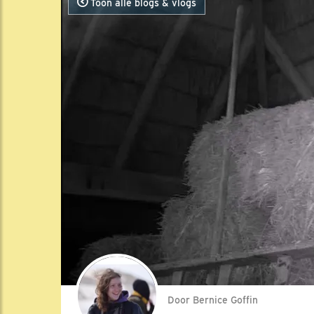
Toon alle blogs & vlogs
Door Bernice Goffin