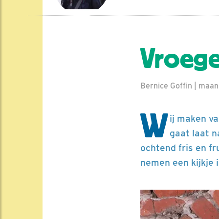
Vroege
Bernice Goffin | maan
W
ij maken v
gaat laat n
ochtend fris en f
nemen een kijkje 