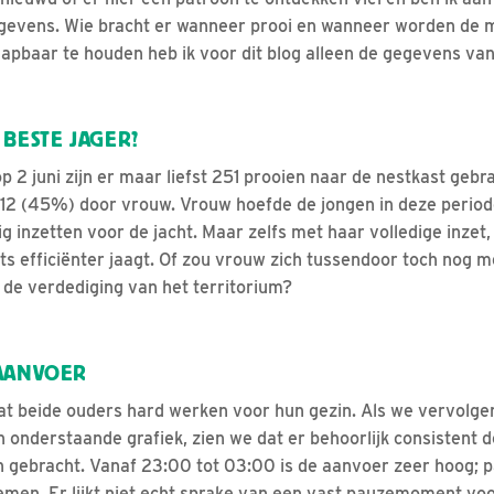
evens. Wie bracht er wanneer prooi en wanneer worden de 
pbaar te houden heb ik voor dit blog alleen de gegevens vana
BESTE JAGER?
p 2 juni zijn er maar liefst 251 prooien naar de nestkast geb
112 (45%) door vrouw. Vrouw hoefde de jongen in deze period
ig inzetten voor de jacht. Maar zelfs met haar volledige inzet,
ets efficiënter jaagt. Of zou vrouw zich tussendoor toch nog 
de verdediging van het territorium?
AANVOER
 dat beide ouders hard werken voor hun gezin. Als we vervolge
in onderstaande grafiek, zien we dat er behoorlijk consistent 
 gebracht. Vanaf 23:00 tot 03:00 is de aanvoer zeer hoog; 
 nemen. Er lijkt niet echt sprake van een vast pauzemoment vo