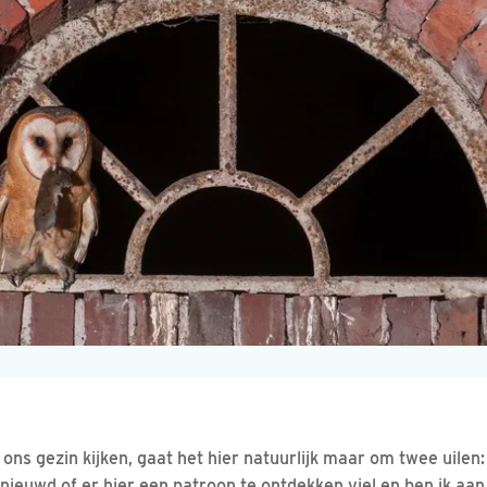
ons gezin kijken, gaat het hier natuurlijk maar om twee uile
enieuwd of er hier een patroon te ontdekken viel en ben ik aa