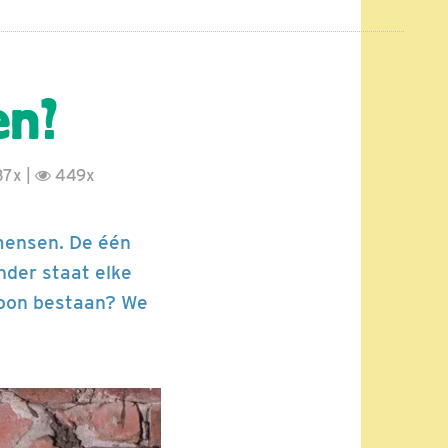
en?
7x |
449x
mensen. De één
nder staat elke
troon bestaan? We