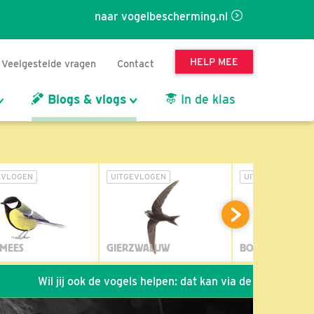
naar vogelbescherming.nl
HELP MEE
Veelgestelde vragen
Contact
Blogs & vlogs
In de klas
EVLOGEN
UITGEVLOGEN
UITGEVLOGEN
MEES
GIERZWALUW
BOSUIL
 jij ook de vogels helpen: dat kan via de link!
*
Seizoen 20