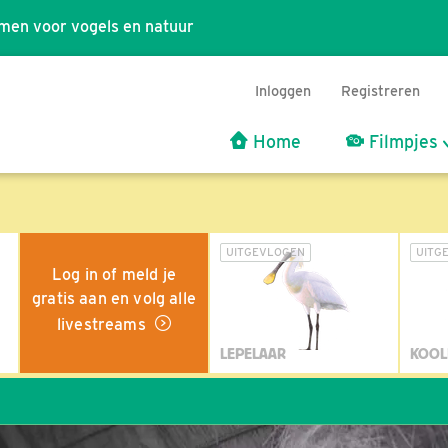
men voor vogels en natuur
Inloggen
Registreren
Home
Filmpjes
UITGEVLOGEN
UITG
Log in of meld je
gratis aan en volg alle
livestreams
LEPELAAR
KOOL
Wil