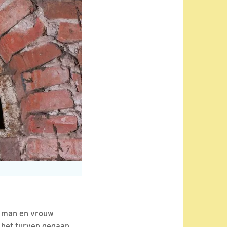
n: man en vrouw
n het turven gegaan