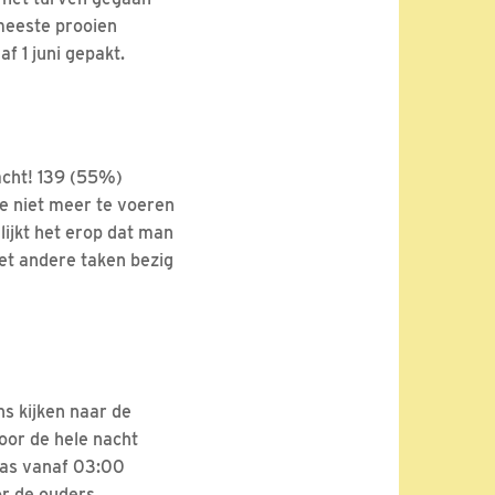
meeste prooien
f 1 juni gepakt.
racht! 139 (55%)
e niet meer te voeren
 lijkt het erop dat man
met andere taken bezig
ns kijken naar de
door de hele nacht
pas vanaf 03:00
or de ouders.