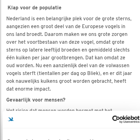
Klap voor de populatie
Nederland is een belangrijke plek voor de grote sterns,
aangezien een groot deel van de Europese vogels in
ons land broedt. Daarom maken we ons grote zorgen
over het voortbestaan van deze vogel, omdat grote
sterns op latere leeftijd broeden en gemiddeld slechts
één kuiken per jaar grootbrengen. Dat kan omdat ze
oud worden. Nu een aanzienlijk deel van de volwassen
vogels sterft (tientallen per dag op Bliek), en er dit jaar
ook nauwelijks kuikens groot worden gebracht, heeft
dat enorme impact.
Gevaarlijk voor mensen?
Het risico dat mensen worden besmet met het
vogelgriepvirus is klein. Personen die intensief en/of
langdurig contact hebben gehad met besmette dieren
lopen een groter risico op het oplopen van vogelgriep.