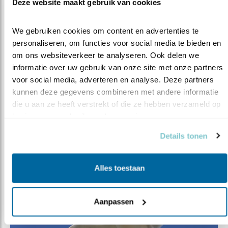
Deze website maakt gebruik van cookies
Aan de buitenkant kun je nooit weten waar een dier aan
gestorven is. Dieren kunnen soms een voor mens of
huisdier besmettelijke ziekte bij zich dragen [zoönose].
We gebruiken cookies om content en advertenties te 
Om het risico op besmetting zo klein mogelijk te houden
personaliseren, om functies voor social media te bieden en 
is daarom het dringende advies dode of zieke vogels
om ons websiteverkeer te analyseren. Ook delen we 
niet zelf aan te raken en op te rapen. Als je dode vogels
informatie over uw gebruik van onze site met onze partners 
vindt kun je dit melden via deze link:
voor social media, adverteren en analyse. Deze partners 
kunnen deze gegevens combineren met andere informatie 
https://www.rijksoverheid.nl/onderwerpen/vogelgriep/vra
die u aan ze heeft verstrekt of die ze hebben verzameld op 
en-antwoord/ik-heb-een-dode-vogel-gevonden-wat-
basis van uw gebruik van hun services.
moet-ik-doen
Details tonen
Alles toestaan
Aanpassen