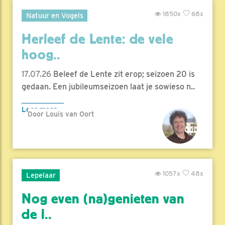
1850x
68x
Natuur en Vogels
Herleef de Lente: de vele
hoog..
17.07.26
Beleef de Lente zit erop; seizoen 20 is
gedaan. Een jubileumseizoen laat je sowieso n..
Lees meer
Door Louis van Oort
1057x
48x
Lepelaar
Nog even (na)genieten van
de l..