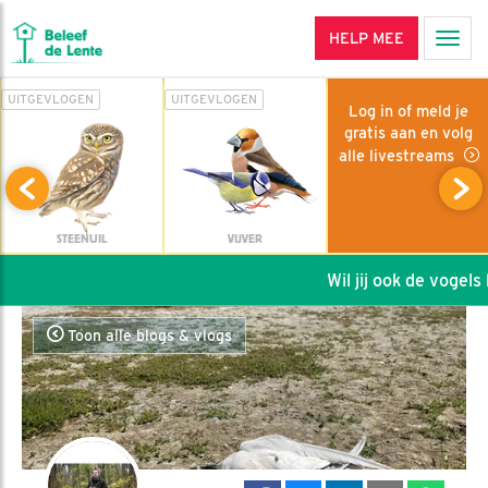
HELP MEE
Men
UITGEVLOGEN
UITGEVLOGEN
Log in of meld je
gratis aan en volg
alle livestreams
STEENUIL
VIJVER
Wil jij ook de vogels h
Toon alle blogs & vlogs