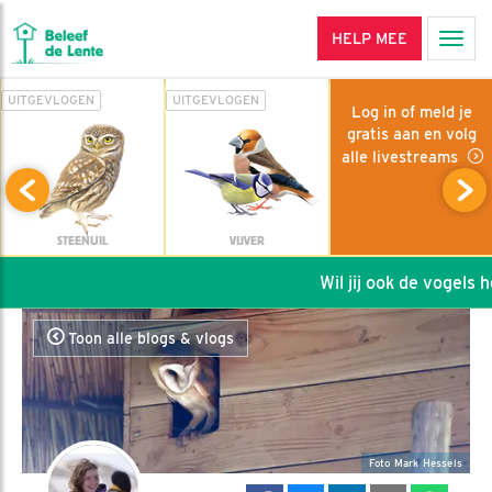
HELP MEE
Men
UITGEVLOGEN
UITGEVLOGEN
Log in of meld je
gratis aan en volg
alle livestreams
STEENUIL
VIJVER
Wil jij ook de vogels hel
Toon alle blogs & vlogs
Foto Mark Hessels