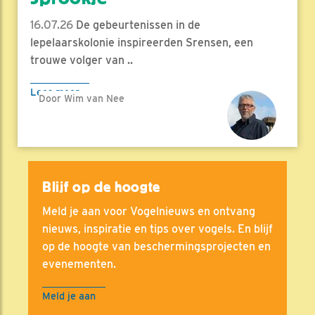
16.07.26
De gebeurtenissen in de
lepelaarskolonie inspireerden Srensen, een
trouwe volger van ..
Lees meer
Door Wim van Nee
Blijf op de hoogte
Meld je aan voor Vogelnieuws en ontvang
nieuws, inspiratie en tips over vogels. En blijf
op de hoogte van beschermingsprojecten en
evenementen.
Meld je aan