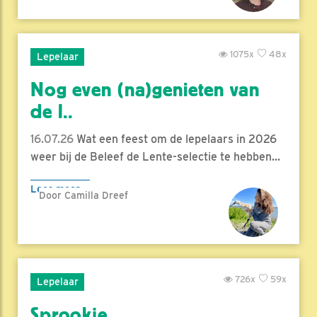
1075x
48x
Lepelaar
Nog even (na)genieten van
de l..
16.07.26
Wat een feest om de lepelaars in 2026
weer bij de Beleef de Lente-selectie te hebben...
Lees meer
Door Camilla Dreef
726x
59x
Lepelaar
Sprookje