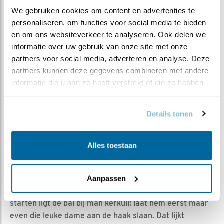
veel interessante informatie in, maar wel zó
We gebruiken cookies om content en advertenties te 
opgeschreven dat het voor iedereen goed te begrijpen
personaliseren, om functies voor social media te bieden 
is. Het laatste nummer van ‘Uilen’ is te bestellen via de
en om ons websiteverkeer te analyseren. Ook delen we 
website van
STONE
. Ik raad het iedereen aan:
informatie over uw gebruik van onze site met onze 
reuzeinteressant en door het tijdschrift te kopen help je
partners voor social media, adverteren en analyse. Deze 
ook nog eens de uilenwerkgroepen die met hart en ziel
partners kunnen deze gegevens combineren met andere 
onze uilen beschermen.
informatie die u aan ze heeft verstrekt of die ze hebben 
verzameld op basis van uw gebruik van hun services.
Stap 5: vervolgonderzoek
Details tonen
Grappig genoeg is de conclusie van onderzoek vrijwel
altijd dat er veel is wat we nog niet weten en dat er dus
Alles toestaan
nóg meer onderzoek moet worden gedaan. En dat
zullen we dan ook doen. Ook dit jaar gaan we de
kerkuilen weer uitgebreid volgen en kijken hoe we de
Aanpassen
gegevens kunnen gebruiken. Om het onderzoek te
starten ligt de bal bij man kerkuil: laat hem eerst maar
even die leuke dame aan de haak slaan. Dat lijkt