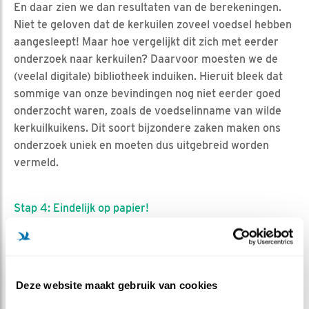
En daar zien we dan resultaten van de berekeningen.
Niet te geloven dat de kerkuilen zoveel voedsel hebben
aangesleept! Maar hoe vergelijkt dit zich met eerder
onderzoek naar kerkuilen? Daarvoor moesten we de
(veelal digitale) bibliotheek induiken. Hieruit bleek dat
sommige van onze bevindingen nog niet eerder goed
onderzocht waren, zoals de voedselinname van wilde
kerkuilkuikens. Dit soort bijzondere zaken maken ons
onderzoek uniek en moeten dus uitgebreid worden
vermeld.
Stap 4: Eindelijk op papier!
En dan kunnen we eindelijk ons onderzoek delen. Alles
wordt uitgebreid opgeschreven en nauwkeurig
gecontroleerd. Het onderzoek dat wij in elkaar hebben
gezet is te vinden in het blad ‘Uilen’. Een prachtig
Deze website maakt gebruik van cookies
tijdschrift dat iedere uilenliefhebber zal boeien: er staat