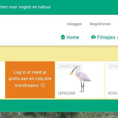
men voor vogels en natuur
Inloggen
Registreren
Home
Filmpjes
UITGEVLOGEN
UITG
Log in of meld je
gratis aan en volg alle
livestreams
LEPELAAR
KOOL
Wil j