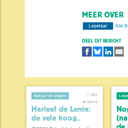
MEER OVER
Lepelaar
Alle B
DEEL DIT BERICHT
68x
Natuur en Vogels
Lepe
1843x
Herleef de Lente:
No
de vele hoog..
(na
de l