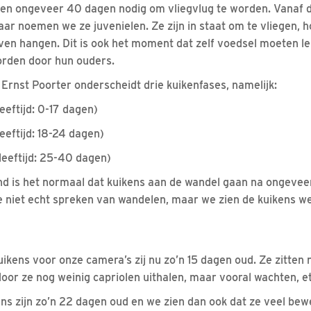
en ongeveer 40 dagen nodig om vliegvlug te worden. Vanaf d
ar noemen we ze juvenielen. Ze zijn in staat om te vliegen, 
jven hangen. Dit is ook het moment dat zelf voedsel moeten le
orden door hun ouders.
rnst Poorter onderscheidt drie kuikenfases, namelijk:
ftijd: 0-17 dagen)
ftijd: 18-24 dagen)
eftijd: 25-40 dagen)
ond is het normaal dat kuikens aan de wandel gaan na ongeveer
 niet echt spreken van wandelen, maar we zien de kuikens we
ikens voor onze camera’s zij nu zo’n 15 dagen oud. Ze zitten 
or ze nog weinig capriolen uithalen, maar vooral wachten, e
ns zijn zo’n 22 dagen oud en we zien dan ook dat ze veel bewe