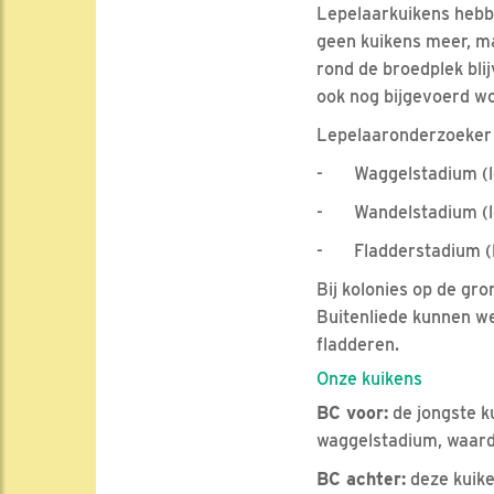
Lepelaarkuikens hebb
geen kuikens meer, ma
rond de broedplek bli
ook nog bijgevoerd w
Lepelaaronderzoeker E
- Waggelstadium (lee
- Wandelstadium (lee
- Fladderstadium (le
Bij kolonies op de gr
Buitenliede kunnen we
fladderen.
Onze kuikens
BC voor:
de jongste ku
waggelstadium, waardo
BC achter:
deze kuike