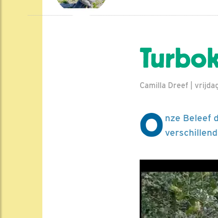
Turbok
Camilla Dreef | vrijda
O
nze Beleef 
verschillen