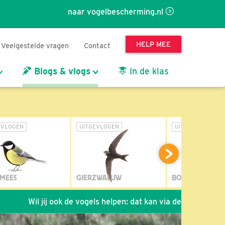
naar vogelbescherming.nl
HELP MEE
Veelgestelde vragen
Contact
Blogs & vlogs
In de klas
EVLOGEN
UITGEVLOGEN
UITGEVLOGEN
MEES
GIERZWALUW
BOSUIL
ij ook de vogels helpen: dat kan via de link!
*
Seizoen 202