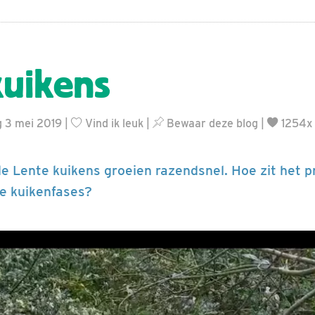
uikens
g 3 mei 2019 |
Vind ik leuk
|
Bewaar deze blog
|
1254x
de Lente kuikens groeien razendsnel. Hoe zit het 
de kuikenfases?