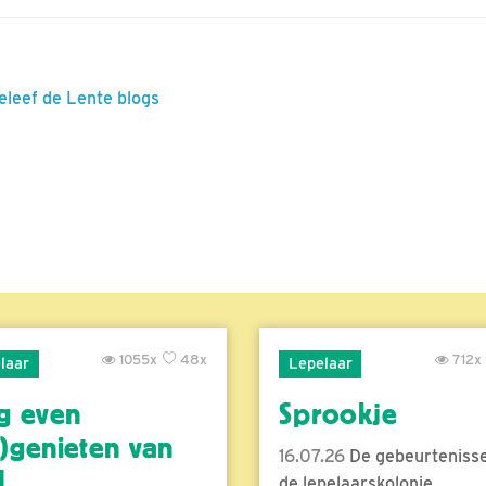
eleef de Lente blogs
1055x
48x
712x
laar
Lepelaar
g even
Sprookje
)genieten van
16.07.26
De gebeurtenisse
..
de lepelaarskolonie