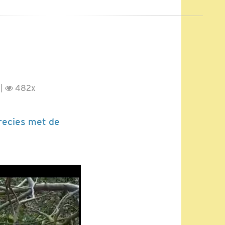
 |
482x
precies met de