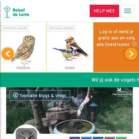
HELP MEE
Men
UITGEVLOGEN
UITGEVLOGEN
Log in of meld je
gratis aan en volg
alle livestreams
STEENUIL
VIJVER
Wil jij ook de vogels he
Toon alle blogs & vlogs