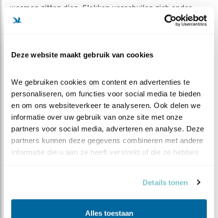
wormen zitten diep. Slakken verschuilen zich onder
gebladerte tot de volgende regenbui. Granen zijn nog in
de groei. Knoppen beginnen gaandeweg allemaal te
ontluiken. Oftewel: Luilekkerland is het niet.
Deze website maakt gebruik van cookies
Nu wij
We gebruiken cookies om content en advertenties te 
Wij kunnen dus best wat betekenen voor onze
personaliseren, om functies voor social media te bieden 
tuinvogels. Te beginnen met vers, koel water in ondiepe
en om ons websiteverkeer te analyseren. Ook delen we 
bakken. En dan toch die zaden in de silo’s. U hoeft geen
informatie over uw gebruik van onze site met onze 
eik aan te planten om processierupsen voor de
partners voor social media, adverteren en analyse. Deze 
koolmezen te kweken, maar hang fijn wat pinda’s in de
partners kunnen deze gegevens combineren met andere 
silo en strooi wat gedroogde insecten en gepeld
informatie die u aan ze heeft verstrekt of die ze hebben 
hennepzaad… Geef toe, dat verhoogt toch ook ons
verzameld op basis van uw gebruik van hun services.
menselijke “zomergevoel”?
Details tonen
Alles toestaan