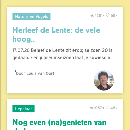
1851x
68x
Natuur en Vogels
Herleef de Lente: de vele
hoog..
17.07.26
Beleef de Lente zit erop; seizoen 20 is
gedaan. Een jubileumseizoen laat je sowieso n..
Lees meer
Door Louis van Oort
1057x
48x
Lepelaar
Nog even (na)genieten van