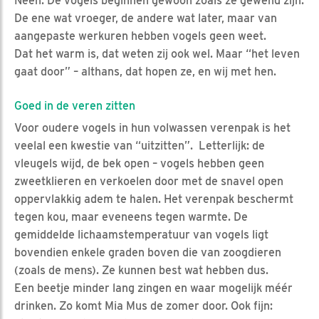
Neen. De vogels beginnen gewoon zoals ze gewend zijn.
De ene wat vroeger, de andere wat later, maar van
aangepaste werkuren hebben vogels geen weet.
Dat het warm is, dat weten zij ook wel. Maar “het leven
gaat door” – althans, dat hopen ze, en wij met hen.
Goed in de veren zitten
Voor oudere vogels in hun volwassen verenpak is het
veelal een kwestie van “uitzitten”. Letterlijk: de
vleugels wijd, de bek open – vogels hebben geen
zweetklieren en verkoelen door met de snavel open
oppervlakkig adem te halen. Het verenpak beschermt
tegen kou, maar eveneens tegen warmte. De
gemiddelde lichaamstemperatuur van vogels ligt
bovendien enkele graden boven die van zoogdieren
(zoals de mens). Ze kunnen best wat hebben dus.
Een beetje minder lang zingen en waar mogelijk méér
drinken. Zo komt Mia Mus de zomer door. Ook fijn: