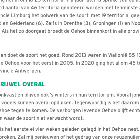
rd aantal van 46 territoria genoteerd worden met tenminste
ncie Limburg het bolwerk van de soort, met 19 territoria, gev
 en Gelderland (6). Zelfs in Drenthe (3), Groningen (1) en No
. Als het zo doorgaat broedt de Oehoe binnenkort in alle provi
ren doet de soort het goed. Rond 2013 waren in Wallonië 85-
 Oehoe voor het eerst in 2005. In 2020 ging het al om 45 te
ovincie Antwerpen.
RIJWEL OVERAL
onkvast en blijven ook ’s winters in hun territorium. Vooral j
vogels kunnen overal opduiken. Tegenwoordig is het daarom m
ehoe tegen te komen. De verborgen levende Oehoe blijft echt
en waar de soort niet verwacht wordt.
is het eerste ei vier weken geleden gelegd in het Oehoe-nest.
broken. Zal mij benieuwen of het gedrag van onze reuzenuil