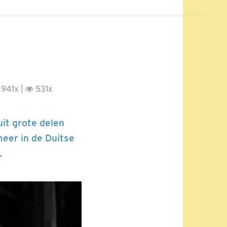
941x |
531x
it grote delen
eer in de Duitse
.