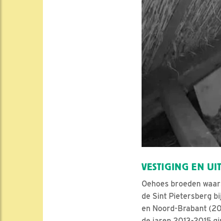
VESTIGING EN U
Oehoes broeden waarsc
de Sint Pietersberg bi
en Noord-Brabant (2011
de jaren 2013-2015 gin