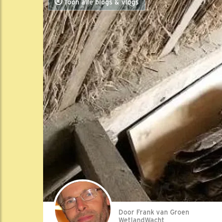
Toon alle blogs & vlogs
Door Frank van Groen
WetlandWacht