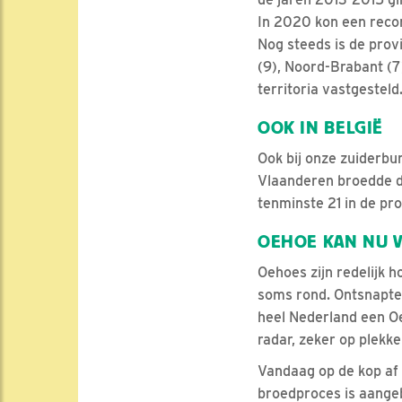
In 2020 kon een reco
Nog steeds is de provi
(9), Noord-Brabant (7)
territoria vastgesteld
OOK IN BELGIË
Ook bij onze zuiderbu
Vlaanderen broedde de
tenminste 21 in de pr
OEHOE KAN NU V
Oehoes zijn redelijk h
soms rond. Ontsnapte 
heel Nederland een O
radar, zeker op plekk
Vandaag op de kop af 
broedproces is aange