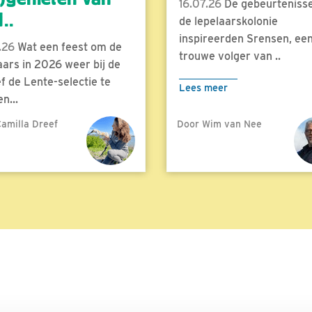
16.07.26
De gebeurtenisse
..
de lepelaarskolonie
inspireerden Srensen, ee
.26
Wat een feest om de
trouwe volger van ..
aars in 2026 weer bij de
f de Lente-selectie te
Lees meer
n...
amilla Dreef
Door Wim van Nee
meer