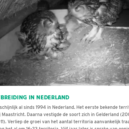
ITBREIDING IN NEDERLAND
hijnlijk al sinds 1994 in Nederland. Het eerste bekende terr
j Maastricht. Daarna vestigde de soort zich in Gelderland (20
). Verliep de groei van het aantal territoria aanvankelijk tr
g het al om 16-23 territoria. Vijf jaar later is sprake van op