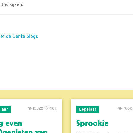
 dus kijken.
eef de Lente blogs
1052x
48x
706x
laar
Lepelaar
g even
Sprookje
)genieten van