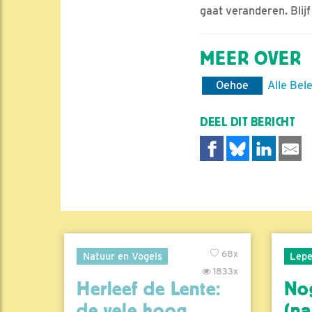
gaat veranderen. Blijf
MEER OVER
Oehoe
Alle Bel
DEEL DIT BERICHT
68x
Natuur en Vogels
Lepe
1833x
Herleef de Lente:
No
de vele hoog..
(na