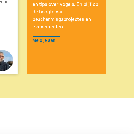
n in
en tips over vogels. En blijf op
de hoogte van
n
beschermingsprojecten en
evenementen.
Meld je aan