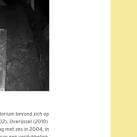
itorium bevond zich op
02), Overijssel (2010)
aag met zes in 2004, in
nieuw een verdubbeling.