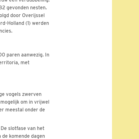
 32 gevonden nesten.
olgd door Overijssel
ord-Holland (1) werden
ncies.
100 paren aanwezig. In
rritoria, met
onge vogels zwerven
ogelijk om in vrijwel
er meestal onder de
 De slotfase van het
en de komende dagen