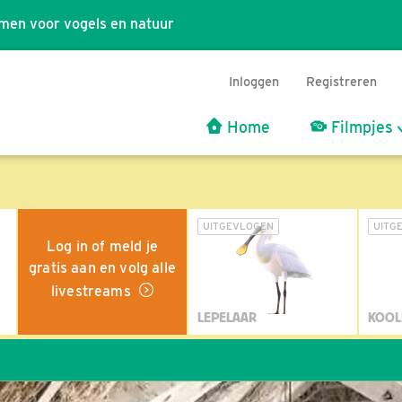
men voor vogels en natuur
Inloggen
Registreren
Home
Filmpjes
UITGEVLOGEN
UITG
Log in of meld je
gratis aan en volg alle
livestreams
LEPELAAR
KOOL