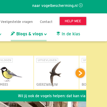
naar vogelbescherming.nl
HELP MEE
Veelgestelde vragen
Contact
Blogs & vlogs
In de klas
EVLOGEN
UITGEVLOGEN
UITGEVLOGEN
MEES
GIERZWALUW
BOSUIL
Wil jij ook de vogels helpen: dat kan via de link!
*
Seizo