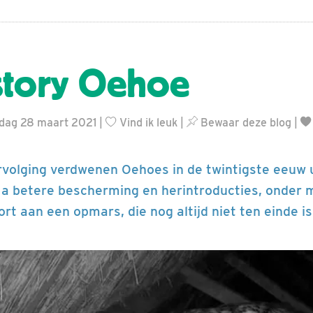
story Oehoe
ndag 28 maart 2021 |
Vind ik leuk
|
Bewaar deze blog
|
rvolging verdwenen Oehoes in de twintigste eeuw u
a betere bescherming en herintroducties, onder m
ort aan een opmars, die nog altijd niet ten einde is