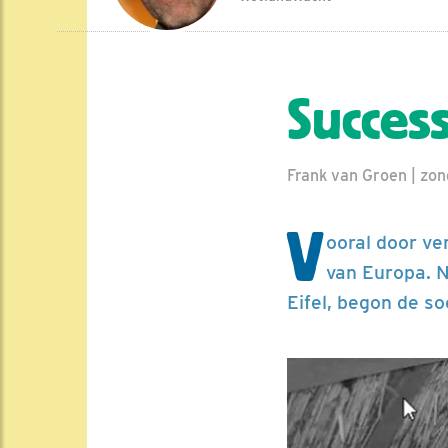
Succes
Frank van Groen | zo
V
ooral door ve
van Europa. N
Eifel, begon de so