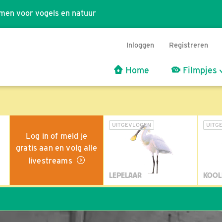
men voor vogels en natuur
Inloggen
Registreren
Home
Filmpjes
UITGEVLOGEN
UITG
Log in of meld je
gratis aan en volg alle
livestreams
LEPELAAR
KOOL
Wil