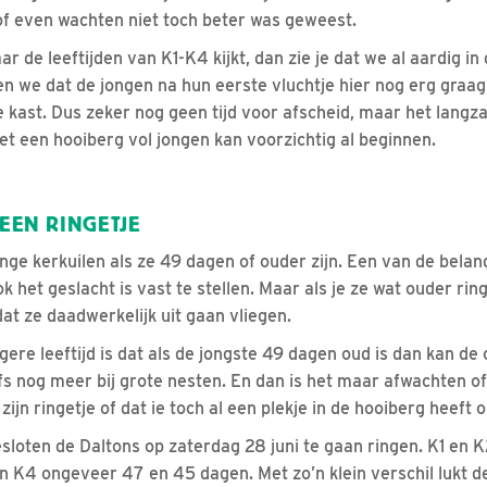
of even wachten niet toch beter was geweest.
ar de leeftijden van K1-K4 kijkt, dan zie je dat we al aardig in
en we dat de jongen na hun eerste vluchtje hier nog erg graa
 de kast. Dus zeker nog geen tijd voor afscheid, maar het lan
t een hooiberg vol jongen kan voorzichtig al beginnen.
 EEN RINGETJE
onge kerkuilen als ze 49 dagen of ouder zijn. Een van de belan
k het geslacht is vast te stellen. Maar als je ze wat ouder rin
at ze daadwerkelijk uit gaan vliegen.
gere leeftijd is dat als de jongste 49 dagen oud is dan kan d
fs nog meer bij grote nesten. En dan is het maar afwachten of 
zijn ringetje of dat ie toch al een plekje in de hooiberg heeft 
oten de Daltons op zaterdag 28 juni te gaan ringen. K1 en K2
 K4 ongeveer 47 en 45 dagen. Met zo’n klein verschil lukt de