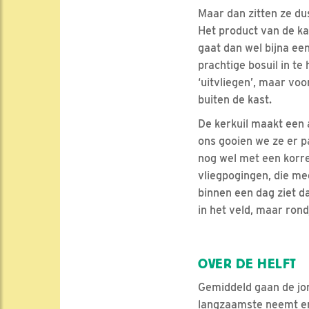
Maar dan zitten ze dus
Het product van de kas
gaat dan wel bijna ee
prachtige bosuil in te
‘uitvliegen’, maar voo
buiten de kast.
De kerkuil maakt een a
ons gooien we ze er pa
nog wel met een korr
vliegpogingen, die mee
binnen een dag ziet da
in het veld, maar rond
OVER DE HELFT
Gemiddeld gaan de jon
langzaamste neemt er 