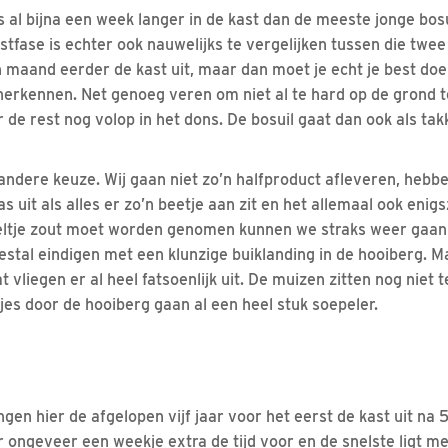
 al bijna een week langer in de kast dan de meeste jonge bosu
tfase is echter ook nauwelijks te vergelijken tussen die twee
n maand eerder de kast uit, maar dan moet je echt je best doe
 herkennen. Net genoeg veren om niet al te hard op de grond t
r de rest nog volop in het dons. De bosuil gaat dan ook als tak
ndere keuze. Wij gaan niet zo’n halfproduct afleveren, hebben
s uit als alles er zo’n beetje aan zit en het allemaal ook enig
eltje zout moet worden genomen kunnen we straks weer gaan z
stal eindigen met een klunzige buiklanding in de hooiberg. Maar
t vliegen er al heel fatsoenlijk uit. De muizen zitten nog niet
jes door de hooiberg gaan al een heel stuk soepeler.
gen hier de afgelopen vijf jaar voor het eerst de kast uit na 
ongeveer een weekje extra de tijd voor en de snelste ligt m