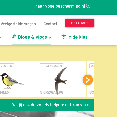
naar vogelbescherming.nl
HELP MEE
Veelgestelde vragen
Contact
Blogs & vlogs
In de klas
EVLOGEN
UITGEVLOGEN
UITGEVLOGEN
MEES
GIERZWALUW
BOSUIL
 jij ook de vogels helpen: dat kan via de link!
*
Seizoen 20