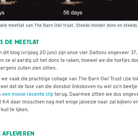
uele meetlat van The Barn Owl trust. Steeds minder dons en steeds 
S DE MEETLAT
n dit blog (vrijdag 20 juni) zijn onze vier Daltons ongeveer 37
 ze al aardig uit het dons te raken, hoewel we die toefjes 
ergens zullen zien zitten.
 we vaak die prachtige collage van The Barn Owl Trust (zie h
l dat de fase van die donsbol linksboven nu wel zo’n beetje a
s
een mooie recente clip
terug. Daarmee zitten we dus ongevee
K4 daar misschien nog met enige jaloezie naar zal kijken) en 
uil te lijken.
 AFLEVEREN