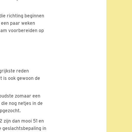
 die richting beginnen
g een paar weken
gzaam voorbereiden op
grijkste reden
gt is ook gewoon de
e oudste zomaar een
die nog netjes in de
opgezocht.
 zijn dan mooi 51 en
 geslachtsbepaling in