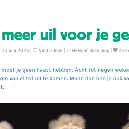
 meer uil voor je g
g 20 juni 2025 |
Vind ik leuk
|
Bewaar deze blog
|
472x
l moet je geen haast hebben. Acht tot negen weken
om van ei tot uil te komen. Maar, dan heb je ook w
t.