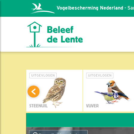
Vogelbescherming Nederland
- Sa
L
UITGEVLOGEN
UITGEVLOGEN
STEENUIL
VIJVER