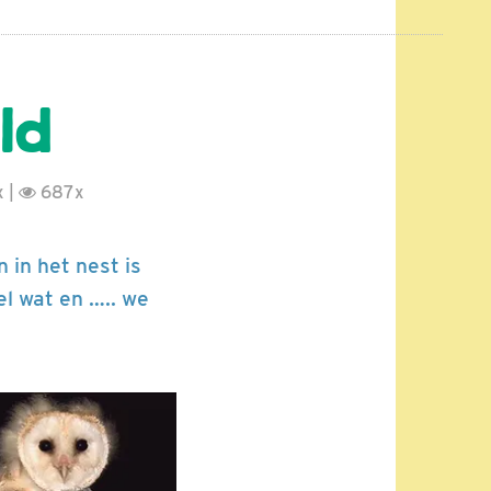
eld
 |
687x
 in het nest is
el wat en ….. we