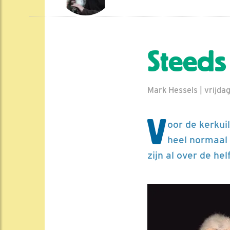
Steeds
Mark Hessels | vrijda
V
oor de kerkui
heel normaal 
zijn al over de helf