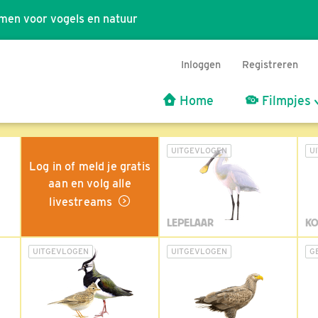
men voor vogels en natuur
Inloggen
Registreren
Home
Filmpjes
UITGEVLOGEN
U
Log in of meld je gratis
aan en volg alle
livestreams
LEPELAAR
KO
UITGEVLOGEN
UITGEVLOGEN
G