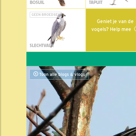
BOSUIL
TAPUIT
GEEN BROEDSEL
Geniet je van de
vogels? Help mee
SLECHTVALK
Toon alle blogs & vlogs