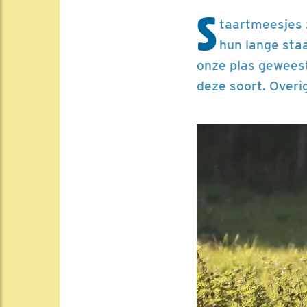
S
taartmeesjes z
hun lange staa
onze plas geweest
deze soort. Overi