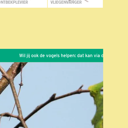
NTBEKPLEVIER
VLIEGENVANGER
Wil jij ook de vogels helpen: dat kan via de link!
*
Seizoen