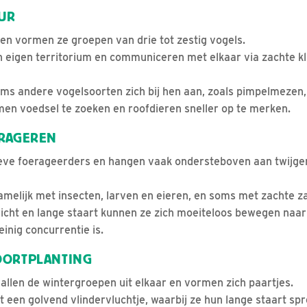
UUR
en vormen ze groepen van drie tot zestig vogels.
n eigen territorium en communiceren met elkaar via zachte kl
soms andere vogelsoorten zich bij hen aan, zoals pimpelmezen
en voedsel te zoeken en roofdieren sneller op te merken.
ERAGEREN
eve foerageerders en hangen vaak ondersteboven aan twijgen
melijk met insecten, larven en eieren, en soms met zachte z
wicht en lange staart kunnen ze zich moeiteloos bewegen naar
einig concurrentie is.
OORTPLANTING
vallen de wintergroepen uit elkaar en vormen zich paartjes.
 een golvend vlindervluchtje, waarbij ze hun lange staart spr