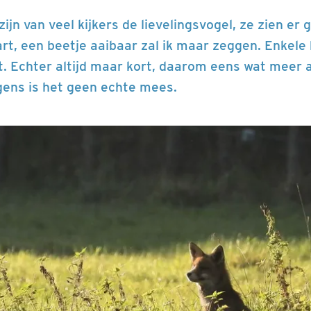
ijn van veel kijkers de lievelingsvogel, ze zien er 
rt, een beetje aaibaar zal ik maar zeggen. Enkele k
. Echter altijd maar kort, daarom eens wat meer 
gens is het geen echte mees.