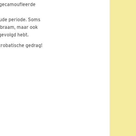
d gecamoufleerde
oude periode. Soms
n braam, maar ook
gevolgd hebt.
acrobatische gedrag!