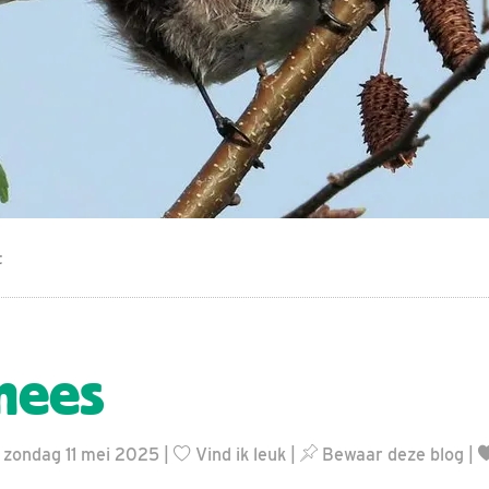
t
mees
 zondag 11 mei 2025 |
Vind ik leuk
|
Bewaar deze blog
|