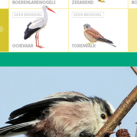
BOERENLANDVOGELS
ZEEAREND
BO
GEEN BROEDSEL
GEEN BROEDSEL
OOIEVAAR
TORENVALK