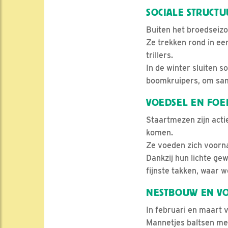
SOCIALE STRUCT
Buiten het broedseizo
Ze trekken rond in ee
trillers.
In de winter sluiten 
boomkruipers, om sam
VOEDSEL EN FO
Staartmezen zijn acti
komen.
Ze voeden zich voorna
Dankzij hun lichte ge
fijnste takken, waar w
NESTBOUW EN V
In februari en maart 
Mannetjes baltsen met