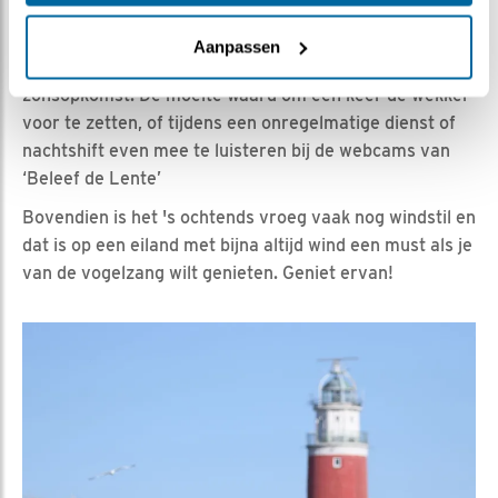
in de vroege ochtend. De zangklok is een opeenvolging
van soorten die elkaar aanvullend in zang opvolgen of
Aanpassen
versterken. Dit gebeurt echt al een ruim uur voor
zonsopkomst. De moeite waard om een keer de wekker
voor te zetten, of tijdens een onregelmatige dienst of
nachtshift even mee te luisteren bij de webcams van
‘Beleef de Lente’
Bovendien is het 's ochtends vroeg vaak nog windstil en
dat is op een eiland met bijna altijd wind een must als je
van de vogelzang wilt genieten. Geniet ervan!