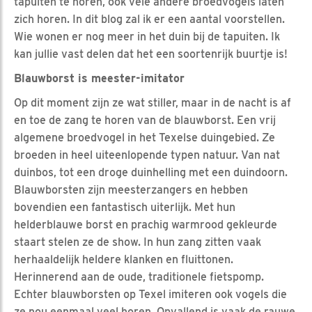
tapuiten te horen, ook vele andere broedvogels laten
zich horen. In dit blog zal ik er een aantal voorstellen.
Wie wonen er nog meer in het duin bij de tapuiten. Ik
kan jullie vast delen dat het een soortenrijk buurtje is!
Blauwborst is meester-imitator
Op dit moment zijn ze wat stiller, maar in de nacht is af
en toe de zang te horen van de blauwborst. Een vrij
algemene broedvogel in het Texelse duingebied. Ze
broeden in heel uiteenlopende typen natuur. Van nat
duinbos, tot een droge duinhelling met een duindoorn.
Blauwborsten zijn meesterzangers en hebben
bovendien een fantastisch uiterlijk. Met hun
helderblauwe borst en prachig warmrood gekleurde
staart stelen ze de show. In hun zang zitten vaak
herhaaldelijk heldere klanken en fluittonen.
Herinnerend aan de oude, traditionele fietspomp.
Echter blauwborsten op Texel imiteren ook vogels die
ze nou eenmaal veel horen. Opvallend is vaak de rauwe