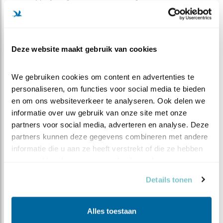
doet vermoeden dat ze dit doen door de opmars van
roofvogels, zoals de havik. Bij de meeuwen broeden is
risicovol voor de jonge pulletjes, maar wel een goede
dekmantel voor andere indringers. De meeuwen
Deze website maakt gebruik van cookies
verdedigen hun kolonie goed!
Krassende klanken
We gebruiken cookies om content en advertenties te 
personaliseren, om functies voor social media te bieden 
In struiken, bramen of duindoorns zitten een aantal
en om ons websiteverkeer te analyseren. Ook delen we 
zangvogels. De komende weken zal vooral het geluid
informatie over uw gebruik van onze site met onze 
van de grasmus en de braamsluiper te horen zijn. Beide
partners voor social media, adverteren en analyse. Deze 
vogels hebben opvallend krassende tonen in hun veelal
partners kunnen deze gegevens combineren met andere 
herhaaldelijke zang. De braamsluiper is te herkennen
informatie die u aan ze heeft verstrekt of die ze hebben 
aan een soort van ‘mitrailleurtje’ In beeld zullen ze niet
verzameld op basis van uw gebruik van hun services.
snel verschijnen, want ze verplaatsen zich voornamelijk
Details tonen
van struik naar struik.
Dawn Chorus
Alles toestaan
Het beste moment om van alle vogelzang te genieten is