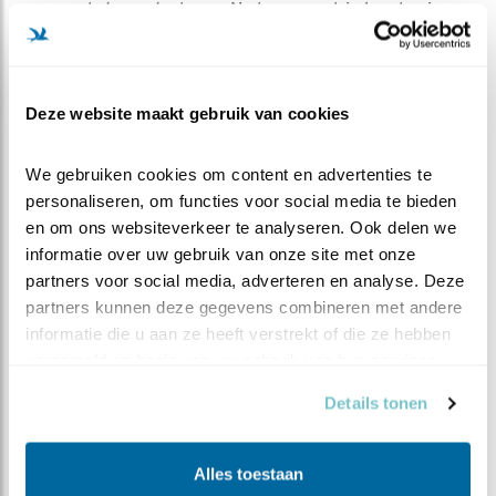
nogmaals te controleren. Nu lagen er drie koude eieren
in de kast. Van 821 geen spoor meer. Maar de eigenaar
hoort nog regelmatig twee uilen met elkaar in gesprek.
Dertien jaar is ze inmiddels, twee keer verhuisd, drie
Deze website maakt gebruik van cookies
keer dood gewaand, maar nog steeds alive and kicking.
"
She's a lady
" zong Tom Jones in 1971. "She's got style,
We gebruiken cookies om content en advertenties te 
she's got grace, she's a winner."
personaliseren, om functies voor social media te bieden 
en om ons websiteverkeer te analyseren. Ook delen we 
informatie over uw gebruik van onze site met onze 
partners voor social media, adverteren en analyse. Deze 
partners kunnen deze gegevens combineren met andere 
informatie die u aan ze heeft verstrekt of die ze hebben 
verzameld op basis van uw gebruik van hun services.
Details tonen
Alles toestaan