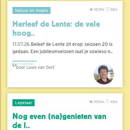
1839x
68x
Natuur en Vogels
Herleef de Lente: de vele
hoog..
17.07.26
Beleef de Lente zit erop; seizoen 20 is
gedaan. Een jubileumseizoen laat je sowieso n..
Lees meer
Door Louis van Oort
1054x
48x
Lepelaar
Nog even (na)genieten van
de l..