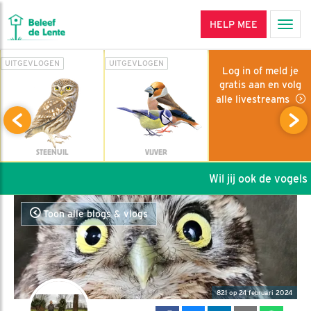
HELP MEE
Men
UITGEVLOGEN
UITGEVLOGEN
Log in of meld je
gratis aan en volg
alle livestreams
STEENUIL
VIJVER
Wil jij ook de vogels h
Toon alle blogs & vlogs
821 op 24 februari 2024