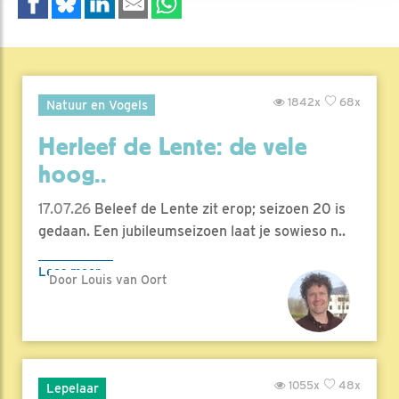
1842x
68x
Natuur en Vogels
Herleef de Lente: de vele
hoog..
17.07.26
Beleef de Lente zit erop; seizoen 20 is
gedaan. Een jubileumseizoen laat je sowieso n..
Lees meer
Door Louis van Oort
1055x
48x
Lepelaar