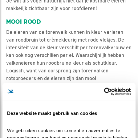
Je wilt als vogel natuurlijk niet dat je kostbare eieren
makkelijk zichtbaar zijn voor roofdieren!
MOOI ROOD
De eieren van de torenvalk kunnen in kleur varieren
van roodbruin tot crèmekleurig met rode vlekjes. De
intensiteit van de kleur verschilt per torenvalkvrouw en
kan ook nog verschillen per ei. Waarschijnlijk hebben
valkeneieren hun roodbruine kleur als schutkleur.
Logisch, want van oorsprong zijn torenvalken
rotsbroeders en de eieren zijn dan mooi
gecamoufleerd. Ook wordt het licht in de eitjes in de
open kast door de kleur goed gereguleerd.
Nu is het afwachten hoeveel (paas)eieren er nog
volgen. Denk je het te weten? Laat het ons weten in de
Deze website maakt gebruik van cookies
chat!
We gebruiken cookies om content en advertenties te 
personaliseren, om functies voor social media te bieden 