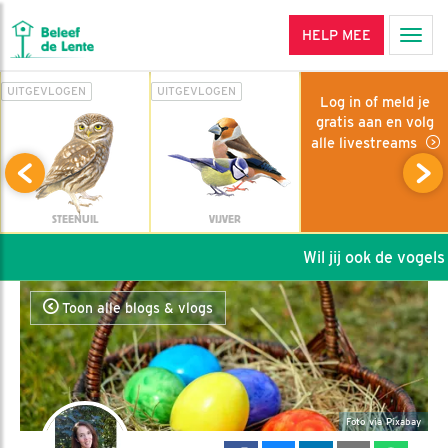
HELP MEE
Men
UITGEVLOGEN
UITGEVLOGEN
Log in of meld je
gratis aan en volg
alle livestreams
STEENUIL
VIJVER
Wil jij ook de vogels 
Toon alle blogs & vlogs
Foto via Pixabay