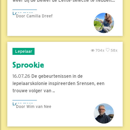
weer bij de Beleef de Lente-selectie te hebben...
Lees meer
Door Camilla Dreef
704x
58x
Lepelaar
Sprookje
16.07.26
De gebeurtenissen in de
lepelaarskolonie inspireerden Srensen, een
trouwe volger van ..
Lees meer
Door Wim van Nee