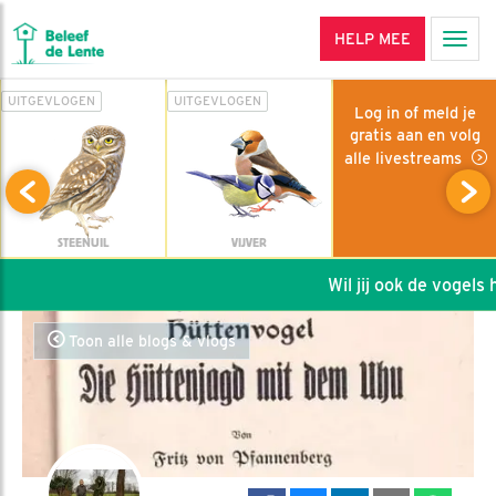
HELP MEE
Men
UITGEVLOGEN
UITGEVLOGEN
Log in of meld je
gratis aan en volg
alle livestreams
STEENUIL
VIJVER
Wil jij ook de vogels he
Toon alle blogs & vlogs