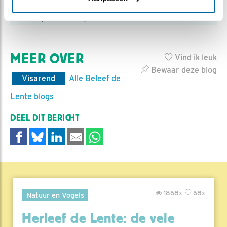
De concentratie DDT hoopt zich op in de voedselketen.
Foto: https://www.daysatdunrovin.com/
MEER OVER
Vind ik leuk
Bewaar deze blog
Visarend
Alle Beleef de
Lente blogs
DEEL DIT BERICHT
1868x
68x
Natuur en Vogels
Herleef de Lente: de vele