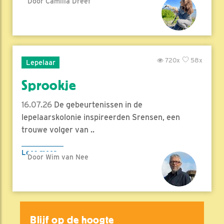
Door Camilla Dreef
720x
58x
Lepelaar
Sprookje
16.07.26
De gebeurtenissen in de
lepelaarskolonie inspireerden Srensen, een
trouwe volger van ..
Lees meer
Door Wim van Nee
Blijf op de hoogte