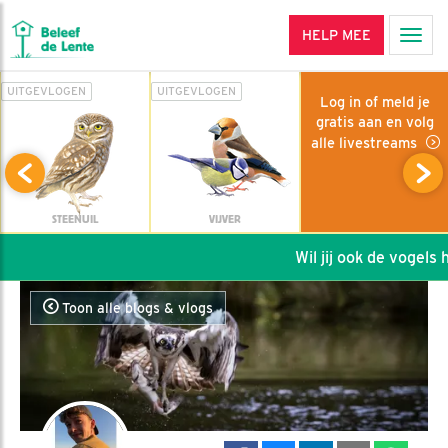
HELP MEE
Men
UITGEVLOGEN
UITGEVLOGEN
Log in of meld je
gratis aan en volg
alle livestreams
STEENUIL
VIJVER
Wil jij ook de vogels he
Toon alle blogs & vlogs