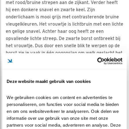
met rood/bruine strepen aan de zijkant. Verder heeft
hij een donkere snavel en zwarte keel. Zijn
onderlichaam is mooi grijs met contrasterende bruine
vleugelkleuren. Het vrouwtje is lichtbruin met een lichte
en gelige snavel. Achter haar oog heeft ze een
opvallende lichte streep. De zwarte borst ontbreekt bij
het vrouwtje. Dus door een snelle blik te werpen op de
borst zie je vaak in één oogopslag om welk geslacht het
gaat. De kleine huismus (juveniel) lijkt op het vrouwtje.
Na ongeveer 6 weken, dit moment noemen wij ook wel
de post-juveniele rui, krijgen de mannelijke kuikens hun
Deze website maakt gebruik van cookies
typisch mannelijk verenkleed. Dit moment laat dus
helaas nog wel even op zich wachten.
We gebruiken cookies om content en advertenties te 
personaliseren, om functies voor social media te bieden 
en om ons websiteverkeer te analyseren. Ook delen we 
informatie over uw gebruik van onze site met onze 
partners voor social media, adverteren en analyse. Deze 