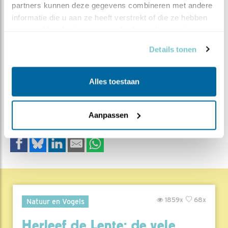
partners kunnen deze gegevens combineren met andere 
informatie die u aan ze heeft verstrekt of die ze hebben 
Links naar rechts: man, vrouw en juveniel mus
verzameld op basis van uw gebruik van hun services.
Details tonen
MEER OVER
Vind ik leuk
Bewaar deze blog
Alles toestaan
Huismus
Alle Beleef de
Lente blogs
Aanpassen
DEEL DIT BERICHT
1859x
68x
Natuur en Vogels
Herleef de Lente: de vele