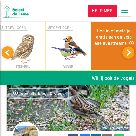
HELP MEE
Men
UITGEVLOGEN
UITGEVLOGEN
Log in of meld je
gratis aan en volg
alle livestreams
STEENUIL
VIJVER
Wil jij ook de vogels h
Toon alle blogs & vlogs
Foto Roel Bruinsma