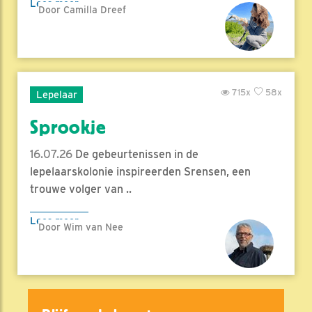
Lees meer
Door Camilla Dreef
715x
58x
Lepelaar
Sprookje
16.07.26
De gebeurtenissen in de
lepelaarskolonie inspireerden Srensen, een
trouwe volger van ..
Lees meer
Door Wim van Nee