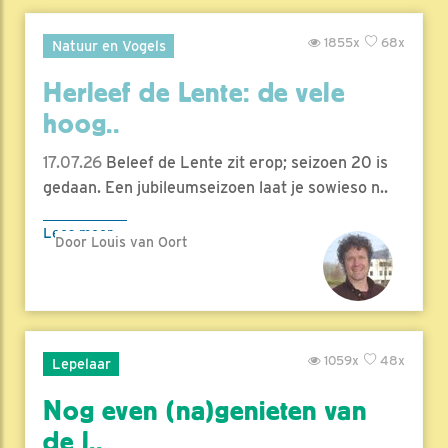
1855x
68x
Natuur en Vogels
Herleef de Lente: de vele
hoog..
17.07.26
Beleef de Lente zit erop; seizoen 20 is
gedaan. Een jubileumseizoen laat je sowieso n..
Lees meer
Door Louis van Oort
1059x
48x
Lepelaar
Nog even (na)genieten van
de l..