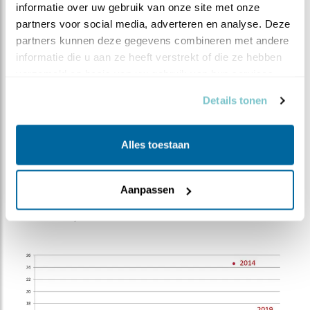
informatie over uw gebruik van onze site met onze 
We kunnen dus gerust stellen dat ook voor steenuilen
partners voor social media, adverteren en analyse. Deze 
met hun brede voedselkeuze, een groot aanbod aan
partners kunnen deze gegevens combineren met andere 
muizen gunstig uitpakt voor de broedprestaties.
informatie die u aan ze heeft verstrekt of die ze hebben 
Natuurlijk zijn kleinere prooien, zoals rupsen, larven en
verzameld op basis van uw gebruik van hun services.
met name meikevers, onmisbaar op het
steenuilenmenu. Maar om bovengemiddeld te
Details tonen
presteren moeten steenuilen het van muizen hebben.
Alles toestaan
*De titel van dit blog is geïnspireerd op de
reclamecampagne uit de jaren tachtig van de vorige
Aanpassen
eeuw om melk onder jongeren te promoten (
Melk. De
Witte Motor.
)