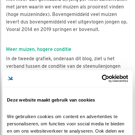
met jaren waarin we veel muizen als prooirest vinden
(hoge muizenindex). Bovengemiddeld veel muizen
levert dus bovengemiddeld veel uitgevlogen jongen op.
Vooral 2014 en 2019 springen er bovenuit.
Meer muizen, hogere conditie
In de tweede grafiek, onderaan dit blog, ziet u het
verband tussen de conditie van de steenuilenjongen
(uitgedrukt als de conditie-index, afgeleid van het
gewicht) en, wederom, de muizenindex. De langjarig
gemiddelde conditie-index is precies 1,0. Ook hier zien
we dat in jaren met veel muizen, de conditie van de
Deze website maakt gebruik van cookies
jongen gemiddeld genomen hoger was. En weer zien we
de zeer muizenrijke jaren 2014 en 2019 pieken.
We gebruiken cookies om content en advertenties te 
personaliseren, om functies voor social media te bieden 
en om ons websiteverkeer te analyseren. Ook delen we 
Muis. De Bruine Motor.