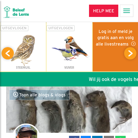
HELP MEE
Men
UITGEVLOGEN
UITGEVLOGEN
Log in of meld je
gratis aan en volg
alle livestreams
STEENUIL
VIJVER
Wil jij ook de vogels hel
Toon alle blogs & vlogs