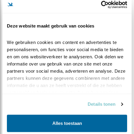
van een succesvolle kolonie.
Nu eerst maar afwachten wanneer de lepelaars
terugkomen naar de nesten in De Liede. En? Kiezen ze
Deze website maakt gebruik van cookies
de nesten voor de camera’s? Het blijft spannend. We
gaan ze samen volgen!
We gebruiken cookies om content en advertenties te 
personaliseren, om functies voor social media te bieden 
Johan Stuart, voorlichter Landschap Noord-Holland
en om ons websiteverkeer te analyseren. Ook delen we 
informatie over uw gebruik van onze site met onze 
partners voor social media, adverteren en analyse. Deze 
partners kunnen deze gegevens combineren met andere 
informatie die u aan ze heeft verstrekt of die ze hebben 
verzameld op basis van uw gebruik van hun services.
Details tonen
Alles toestaan