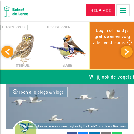
HELP MEE
Men
UITGEVLOGEN
UITGEVLOGEN
Log in of meld je
gratis aan en volg
alle livestreams
STEENUIL
VIJVER
Wil jij ook de vogels h
Toon alle blogs & vlogs
Wanneer zullen de lepelaars neerstrijken bij De Liede? Foto: Mars Gremmen