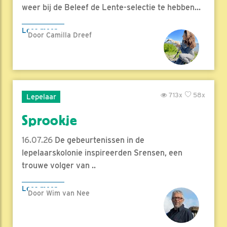
weer bij de Beleef de Lente-selectie te hebben...
Lees meer
Door Camilla Dreef
713x
58x
Lepelaar
Sprookje
16.07.26
De gebeurtenissen in de
lepelaarskolonie inspireerden Srensen, een
trouwe volger van ..
Lees meer
Door Wim van Nee