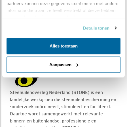
partners kunnen deze gegevens combineren met andere 
informatie die u aan ze heeft verstrekt of die ze hebben 
verzameld op basis van uw gebruik van hun services.
Details tonen
5 april, in de middag: man wordt tijdens het gure weer door
Alles toestaan
vrouw in de nestkast gedoogd
Aanpassen
Steenuilenoverleg Nederland (STONE) is een
landelijke werkgroep die steenuilenbescherming en
-onderzoek coördineert, stimuleert en faciliteert.
Daartoe wordt samengewerkt met relevante
binnen- en buitenlandse, professionele en