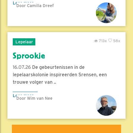
Lees meer
Door Camilla Dreef
713x
58x
Lepelaar
Sprookje
16.07.26
De gebeurtenissen in de
lepelaarskolonie inspireerden Srensen, een
trouwe volger van ..
Lees meer
Door Wim van Nee