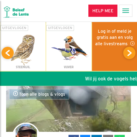
HELP MEE
Men
UITGEVLOGEN
UITGEVLOGEN
Log in of meld je
gratis aan en volg
alle livestreams
STEENUIL
VIJVER
Wil jij ook de vogels help
Toon alle blogs & vlogs