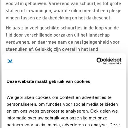
vooral in gebouwen. Variërend van schuurtjes tot grote
stallen of in woningen, waar de uilen meestal een plekje
vinden tussen de dakbedekking en het dakbeschot.
Helaas zijn veel geschikte schuurtjes in de loop van de
tijd door verschillende oorzaken uit het landschap
verdwenen, en daarmee nam de nestgelegenheid voor
steenuilen af. Gelukkig zijn overal in het land
vrijwilligers en erfbewoners begaan met steenuilen en
zijn er veel nestkasten geplaatst. Deze alternatieve
nestgelegenheid heeft de uilen goed geholpen. We
schatten dat inmiddels ten minste een kwart tot een
Deze website maakt gebruik van cookies
derde van alle Nederlandse steenuilen in nestkasten
broedt!
We gebruiken cookies om content en advertenties te 
personaliseren, om functies voor social media te bieden 
en om ons websiteverkeer te analyseren. Ook delen we 
informatie over uw gebruik van onze site met onze 
partners voor social media, adverteren en analyse. Deze 