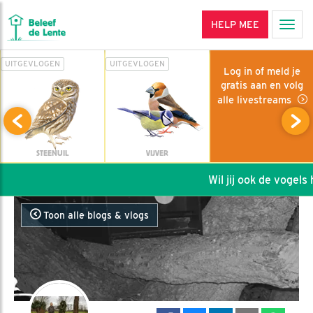
HELP MEE
Men
UITGEVLOGEN
UITGEVLOGEN
Log in of meld je
gratis aan en volg
alle livestreams
STEENUIL
VIJVER
Wil jij ook de vogels h
Toon alle blogs & vlogs