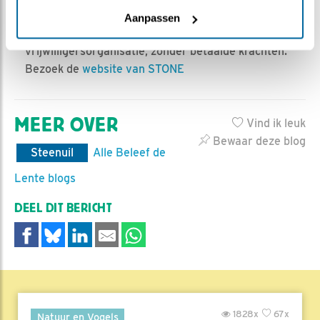
binnen- en buitenlandse, professionele en
Aanpassen
vrijwilligersorganisaties. STONE is een
vrijwilligersorganisatie, zonder betaalde krachten.
Bezoek de
website van STONE
MEER OVER
Vind ik leuk
Bewaar deze blog
Steenuil
Alle Beleef de
Lente blogs
DEEL DIT BERICHT
1828x
67x
Natuur en Vogels