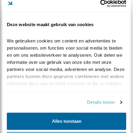
Herkent u een of meer van deze klachten bij uzelf en
wilt u erover praten, bel dan. Aan de telefoon zitten
ervaringsdeskundigen met een luisterend oor en
Deze website maakt gebruik van cookies
deskundig advies. Schroom dus niet te bellen als u de
eerste pan door het keukenraam of naar het hoofd van
We gebruiken cookies om content en advertenties te 
uw geliefde heeft gemikt. Voorkomen is beter dan
personaliseren, om functies voor social media te bieden 
genezen! En een nieuwe pannenset is een stuk duurder!
en om ons websiteverkeer te analyseren. Ook delen we 
* Ëén euro per minuut, exclusief de kosten van uw
informatie over uw gebruik van onze site met onze 
provider.
partners voor social media, adverteren en analyse. Deze 
partners kunnen deze gegevens combineren met andere 
informatie die u aan ze heeft verstrekt of die ze hebben 
verzameld op basis van uw gebruik van hun services.
Details tonen
Steenuilenoverleg Nederland (STONE) is een
landelijke werkgroep die steenuilenbescherming en
Alles toestaan
-onderzoek coördineert, stimuleert en faciliteert.
Daartoe wordt samengewerkt met relevante