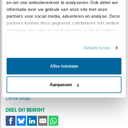
en om ons websiteverkeer te analyseren. Ook delen we 
informatie over uw gebruik van onze site met onze 
partners voor social media, adverteren en analyse. Deze 
partners kunnen deze gegevens combineren met andere 
informatie die u aan ze heeft verstrekt of die ze hebben 
verzameld op basis van uw gebruik van hun services.
Details tonen
Slaap lekker, meesje!
Alles toestaan
MEER OVER
Vind ik leuk
Bewaar deze blog
Aanpassen
Koolmees
Alle Beleef de
Lente blogs
DEEL DIT BERICHT