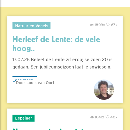
1809x
67x
Natuur en Vogels
Herleef de Lente: de vele
hoog..
17.07.26
Beleef de Lente zit erop; seizoen 20 is
gedaan. Een jubileumseizoen laat je sowieso n..
Lees meer
Door Louis van Oort
1041x
48x
Lepelaar