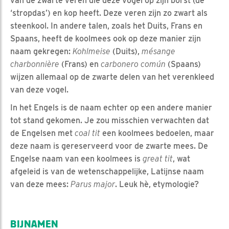
van de zwarte veren die deze vogel op zijn borst (de
‘stropdas’) en kop heeft. Deze veren zijn zo zwart als
steenkool. In andere talen, zoals het Duits, Frans en
Spaans, heeft de koolmees ook op deze manier zijn
naam gekregen:
Kohlmeise
(Duits),
mésange
charbonnière
(Frans) en
carbonero común
(Spaans)
wijzen allemaal op de zwarte delen van het verenkleed
van deze vogel.
In het Engels is de naam echter op een andere manier
tot stand gekomen. Je zou misschien verwachten dat
de Engelsen met
coal tit
een koolmees bedoelen, maar
deze naam is gereserveerd voor de zwarte mees. De
Engelse naam van een koolmees is
great tit
, wat
afgeleid is van de wetenschappelijke, Latijnse naam
van deze mees:
Parus major
. Leuk hè, etymologie?
BIJNAMEN