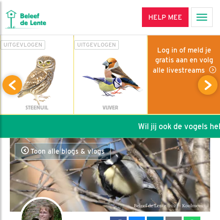
HELP MEE
Men
UITGEVLOGEN
UITGEVLOGEN
Log in of meld je
gratis aan en volg
alle livestreams
STEENUIL
VIJVER
Wil jij ook de vogels help
Toon alle blogs & vlogs