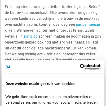
Er is nog steeds weinig activiteit te zien bij onze Beleef
de Lente-koolmezenkast. Elke avond zien we gelukkig
wel een koolmees verschijnen die trouw in de nestkast
overnacht en soms komt er overdag een
pimpelmeesje
kijken. We hoeven echter niet ongerust te zijn. Zoals
Peter al in
zijn blog
schreef, maken de koolmezen in zijn
onderzoeksgebied ook nog niet erg veel haast. Hij legt
uit dat dit door de lage nachttemperatuur kan komen.
Dat we nog weinig activiteit zien, betekent dus zeker
niet dat alle hoop verloren is. We wachten gewoon af,
we kunnen de mezen niet dwingen.
Bron:
Etymologiebank
, 12 april 2023
Deze website maakt gebruik van cookies
We gebruiken cookies om content en advertenties te 
personaliseren, om functies voor social media te bieden 