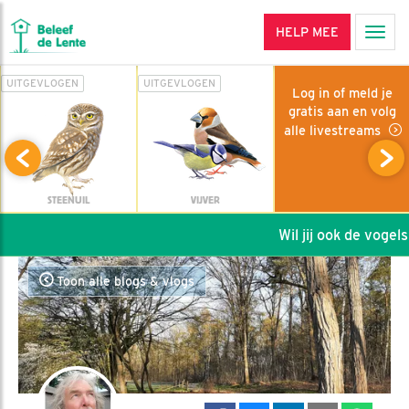
HELP MEE
Men
UITGEVLOGEN
UITGEVLOGEN
Log in of meld je
gratis aan en volg
alle livestreams
STEENUIL
VIJVER
Wil jij ook de vogels h
Toon alle blogs & vlogs