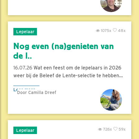
1075x
48x
Lepelaar
Nog even (na)genieten van
de l..
16.07.26
Wat een feest om de lepelaars in 2026
weer bij de Beleef de Lente-selectie te hebben...
Lees meer
Door Camilla Dreef
726x
59x
Lepelaar