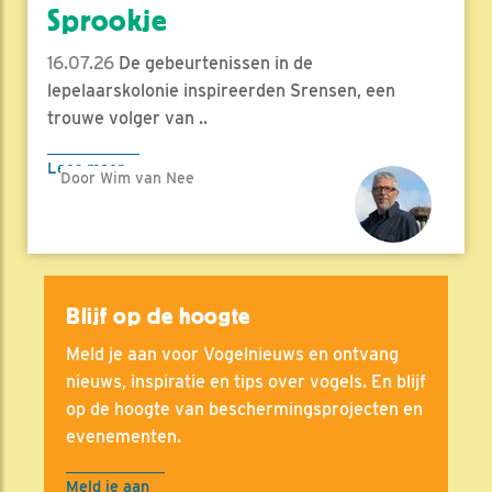
Sprookje
16.07.26
De gebeurtenissen in de
lepelaarskolonie inspireerden Srensen, een
trouwe volger van ..
Lees meer
Door Wim van Nee
Blijf op de hoogte
Meld je aan voor Vogelnieuws en ontvang
nieuws, inspiratie en tips over vogels. En blijf
op de hoogte van beschermingsprojecten en
evenementen.
Meld je aan