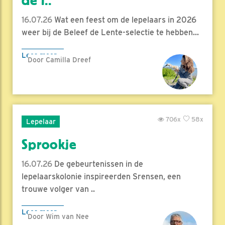
de l..
16.07.26
Wat een feest om de lepelaars in 2026
weer bij de Beleef de Lente-selectie te hebben...
Lees meer
Door Camilla Dreef
706x
58x
Lepelaar
Sprookje
16.07.26
De gebeurtenissen in de
lepelaarskolonie inspireerden Srensen, een
trouwe volger van ..
Lees meer
Door Wim van Nee