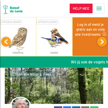
HELP MEE
Men
UITGEVLOGEN
UITGEVLOGEN
Log in of meld je
gratis aan en volg
alle livestreams
STEENUIL
VIJVER
Wil jij ook de vogels hel
Toon alle blogs & vlogs