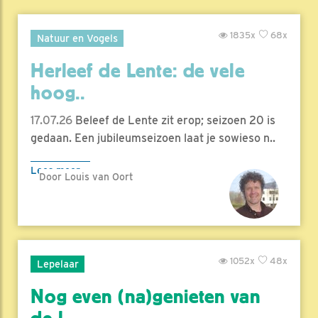
1835x
68x
Natuur en Vogels
Herleef de Lente: de vele
hoog..
17.07.26
Beleef de Lente zit erop; seizoen 20 is
gedaan. Een jubileumseizoen laat je sowieso n..
Lees meer
Door Louis van Oort
1052x
48x
Lepelaar
Nog even (na)genieten van