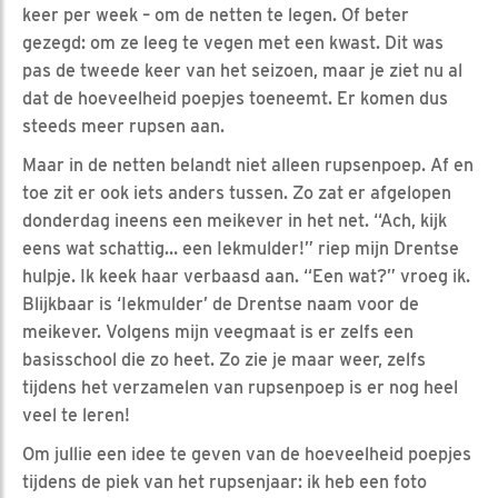
keer per week – om de netten te legen. Of beter
gezegd: om ze leeg te vegen met een kwast. Dit was
pas de tweede keer van het seizoen, maar je ziet nu al
dat de hoeveelheid poepjes toeneemt. Er komen dus
steeds meer rupsen aan.
Maar in de netten belandt niet alleen rupsenpoep. Af en
toe zit er ook iets anders tussen. Zo zat er afgelopen
donderdag ineens een meikever in het net. “Ach, kijk
eens wat schattig… een Iekmulder!” riep mijn Drentse
hulpje. Ik keek haar verbaasd aan. “Een wat?” vroeg ik.
Blijkbaar is ‘Iekmulder’ de Drentse naam voor de
meikever. Volgens mijn veegmaat is er zelfs een
basisschool die zo heet. Zo zie je maar weer, zelfs
tijdens het verzamelen van rupsenpoep is er nog heel
veel te leren!
Om jullie een idee te geven van de hoeveelheid poepjes
tijdens de piek van het rupsenjaar: ik heb een foto