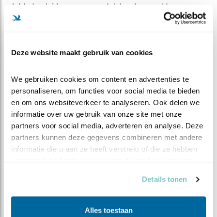
dat het geluid opeens een stuk harder werd toen er
eenmaal een wat groter gaatje in het ei was ontstaan.
In plaats van een geluidsdempend omhulsel was het ei
met gat ineens een soort versterkende klankkast
Deze website maakt gebruik van cookies
geworden…. HALLO, IK KOM ERAAN !!
We gebruiken cookies om content en advertenties te 
Dus als je morgenvroeg een gekookt eitje bij je ontbijt
personaliseren, om functies voor social media te bieden 
hebt, tokkel er maar eens tegen. Je zal raar opkijken
en om ons websiteverkeer te analyseren. Ook delen we 
als ie terug begint te riedelen. Je ontbijtpartner kijkt
informatie over uw gebruik van onze site met onze 
sowieso al fronzend, maar dat was omdat jij tegen een
partners voor social media, adverteren en analyse. Deze 
ei zat te tokkelen.
partners kunnen deze gegevens combineren met andere 
informatie die u aan ze heeft verstrekt of die ze hebben 
verzameld op basis van uw gebruik van hun services.
Details tonen
Alles toestaan