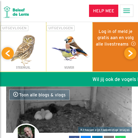
HELP MEE
Men
UITGEVLOGEN
UITGEVLOGEN
Log in of meld je
gratis aan en volg
alle livestreams
STEENUIL
VIJVER
Wil jij ook de vogels h
Toon alle blogs & vlogs
K1 tussen zijn toekomstige brusjes