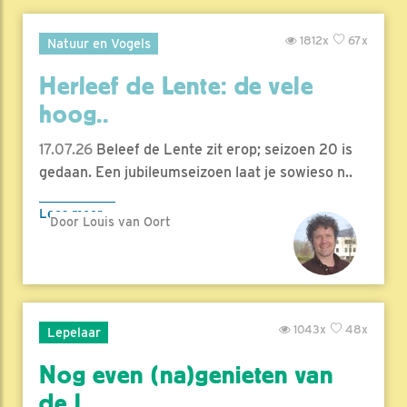
1812x
67x
Natuur en Vogels
Herleef de Lente: de vele
hoog..
17.07.26
Beleef de Lente zit erop; seizoen 20 is
gedaan. Een jubileumseizoen laat je sowieso n..
Lees meer
Door Louis van Oort
1043x
48x
Lepelaar
Nog even (na)genieten van
de l..