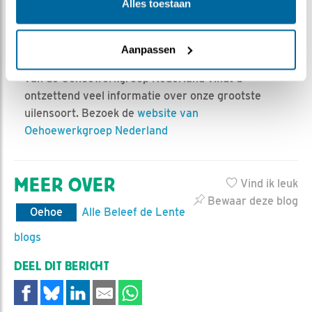
Alles toestaan
raakt u wel zo geboeid dat u de oehoe wilt helpen
beschermen door donateur te worden. Bovendien
blijft u dan op de hoogte van het wel en wee van de
Aanpassen
Oehoe en krijgt u het blad UILEN. Op de website
van de Oehoewerkgroep Nederland vindt u
ontzettend veel informatie over onze grootste
uilensoort. Bezoek de
website van
Oehoewerkgroep Nederland
MEER OVER
Vind ik leuk
Bewaar deze blog
Oehoe
Alle Beleef de Lente
blogs
DEEL DIT BERICHT