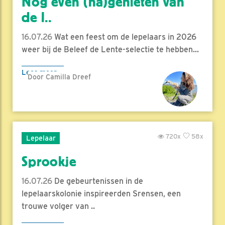
Nog even (na)genieten van
de l..
16.07.26
Wat een feest om de lepelaars in 2026
weer bij de Beleef de Lente-selectie te hebben...
Lees meer
Door Camilla Dreef
720x
58x
Lepelaar
Sprookje
16.07.26
De gebeurtenissen in de
lepelaarskolonie inspireerden Srensen, een
trouwe volger van ..