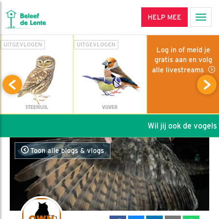
HELP MEE
Men
UITGEVLOGEN
UITGEVLOGEN
Log in of meld je
gratis aan en volg
alle livestreams
STEENUIL
VIJVER
Wil jij ook de vogels h
Toon alle blogs & vlogs