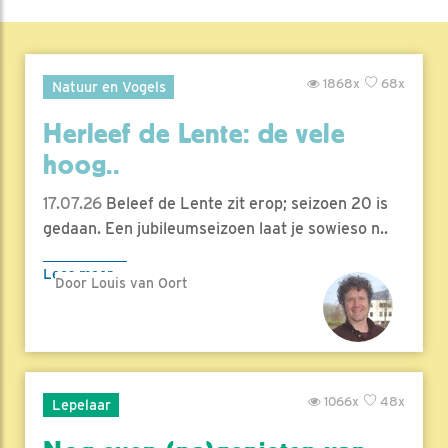
1868x
68x
Natuur en Vogels
Herleef de Lente: de vele
hoog..
17.07.26
Beleef de Lente zit erop; seizoen 20 is
gedaan. Een jubileumseizoen laat je sowieso n..
Lees meer
Door Louis van Oort
1066x
48x
Lepelaar