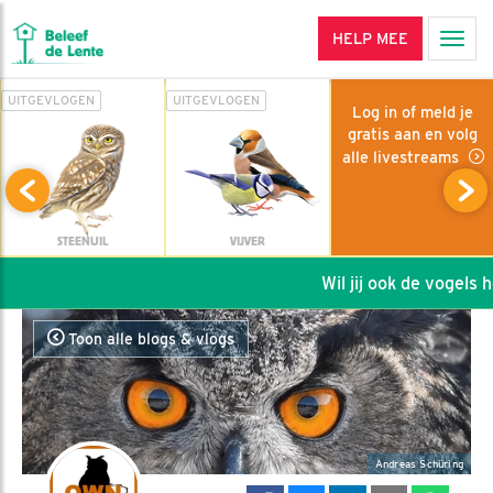
HELP MEE
Men
UITGEVLOGEN
UITGEVLOGEN
Log in of meld je
gratis aan en volg
alle livestreams
STEENUIL
VIJVER
Wil jij ook de vogels he
Toon alle blogs & vlogs
Andreas Schüring