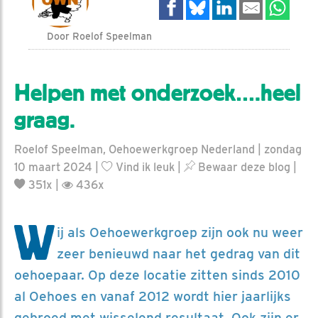
Door Roelof Speelman
Helpen met onderzoek….heel
graag.
Roelof Speelman, Oehoewerkgroep Nederland | zondag
10 maart 2024 |
Vind ik leuk
|
Bewaar deze blog
|
351x |
436x
W
ij als Oehoewerkgroep zijn ook nu weer
zeer benieuwd naar het gedrag van dit
oehoepaar. Op deze locatie zitten sinds 2010
al Oehoes en vanaf 2012 wordt hier jaarlijks
gebroed met wisselend resultaat. Ook zijn er