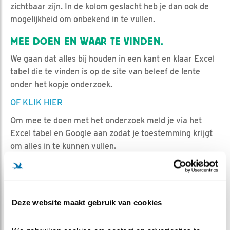
zichtbaar zijn. In de kolom geslacht heb je dan ook de
mogelijkheid om onbekend in te vullen.
MEE DOEN EN WAAR TE VINDEN.
We gaan dat alles bij houden in een kant en klaar Excel
tabel die te vinden is op de site van beleef de lente
onder het kopje onderzoek.
OF KLIK HIER
Om mee te doen met het onderzoek meld je via het
Excel tabel en Google aan zodat je toestemming krijgt
om alles in te kunnen vullen.
Op speciaal verzoek staan er ook 2 tabbladen extra op
ééntje voor de roep sessies en ééntje voor de
nestbezoeken. Mocht hier interesse voor zijn in de
chat
is er vast wel iemand te vinden die kan/wil helpen.
Deze website maakt gebruik van cookies