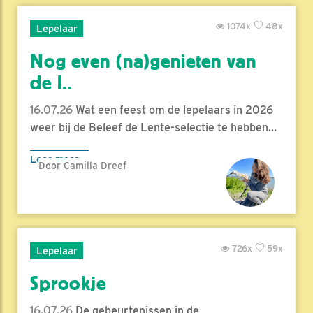
1074x
48x
Lepelaar
Nog even (na)genieten van
de l..
16.07.26
Wat een feest om de lepelaars in 2026
weer bij de Beleef de Lente-selectie te hebben...
Lees meer
Door Camilla Dreef
726x
59x
Lepelaar
Sprookje
16.07.26
De gebeurtenissen in de