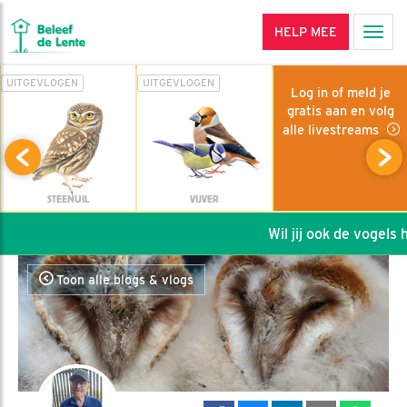
HELP MEE
Men
UITGEVLOGEN
UITGEVLOGEN
Log in of meld je
gratis aan en volg
alle livestreams
STEENUIL
VIJVER
Wil jij ook de vogels he
Toon alle blogs & vlogs