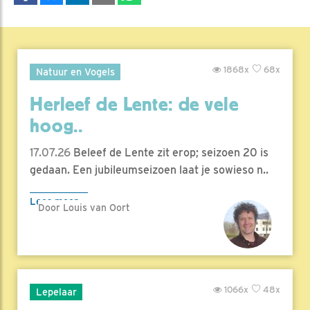
1868x
68x
Natuur en Vogels
Herleef de Lente: de vele
hoog..
17.07.26
Beleef de Lente zit erop; seizoen 20 is
gedaan. Een jubileumseizoen laat je sowieso n..
Lees meer
Door Louis van Oort
1066x
48x
Lepelaar