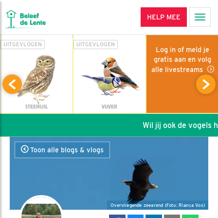
HELP MEE
Men
UITGEVLOGEN
UITGEVLOGEN
Log in of meld je
gratis aan en volg
alle livestreams
STEENUIL
VIJVER
Wil jij ook de vogels he
Toon alle blogs & vlogs
Overvliegende zeearend (Foto: Rianca Vos)