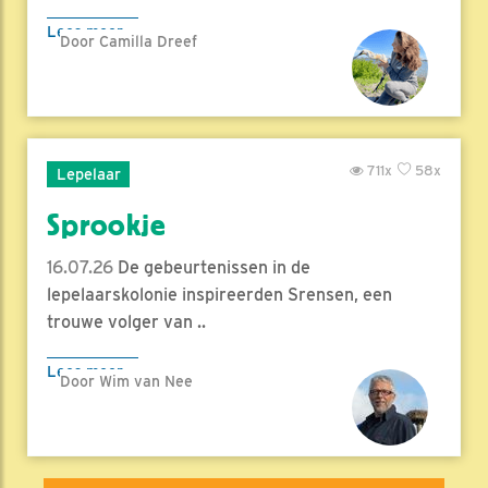
Lees meer
Door Camilla Dreef
711x
58x
Lepelaar
Sprookje
16.07.26
De gebeurtenissen in de
lepelaarskolonie inspireerden Srensen, een
trouwe volger van ..
Lees meer
Door Wim van Nee