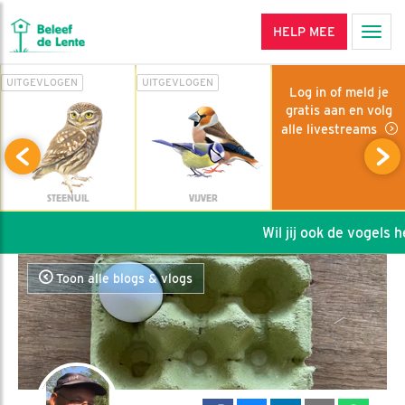
HELP MEE
Men
UITGEVLOGEN
UITGEVLOGEN
Log in of meld je
gratis aan en volg
alle livestreams
STEENUIL
VIJVER
Wil jij ook de vogels hel
Toon alle blogs & vlogs