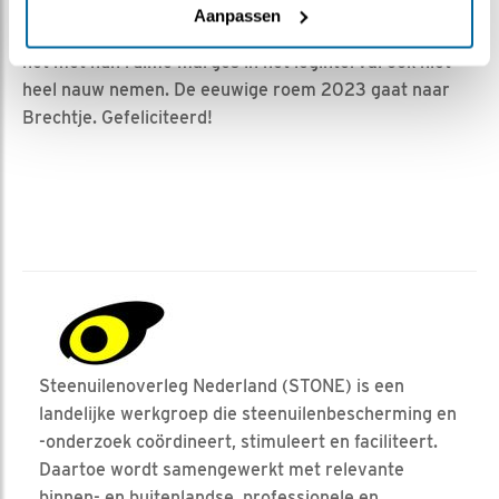
later dan het werkelijke tijdstip, maar dat is zeker niet
Aanpassen
slecht gegokt als je bedenkt dat de steenuilenvrouwen
het met hun ruime marges in het leginterval ook niet
heel nauw nemen. De eeuwige roem 2023 gaat naar
Brechtje. Gefeliciteerd!
Steenuilenoverleg Nederland (STONE) is een
landelijke werkgroep die steenuilenbescherming en
-onderzoek coördineert, stimuleert en faciliteert.
Daartoe wordt samengewerkt met relevante
binnen- en buitenlandse, professionele en