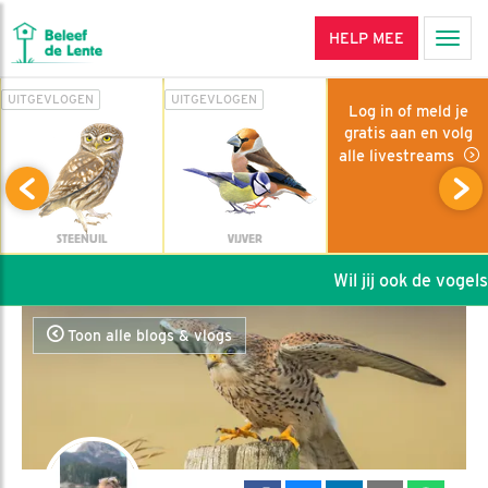
HELP MEE
Men
UITGEVLOGEN
UITGEVLOGEN
Log in of meld je
gratis aan en volg
alle livestreams
STEENUIL
VIJVER
Wil jij ook de vogels 
Toon alle blogs & vlogs