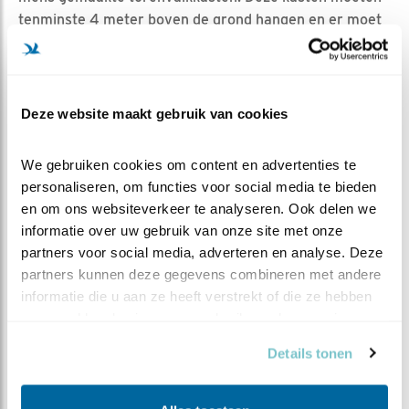
tenminste 4 meter boven de grond hangen en er moet
een open aanvliegroute zijn. In het buitenland bewoont
de torenvalk vaak rotsrichels en -spleten.
Deze website maakt gebruik van cookies
Voor nu zal het afwachten worden tot het eerste ei
gelegd gaat worden. Vol spanning wachten we af. Duurt
We gebruiken cookies om content en advertenties te 
het nog lang?
personaliseren, om functies voor social media te bieden 
en om ons websiteverkeer te analyseren. Ook delen we 
informatie over uw gebruik van onze site met onze 
MEER OVER
Vind ik leuk
partners voor social media, adverteren en analyse. Deze 
Bewaar deze blog
Torenvalk
Alle Beleef de
partners kunnen deze gegevens combineren met andere 
informatie die u aan ze heeft verstrekt of die ze hebben 
Lente blogs
verzameld op basis van uw gebruik van hun services.
DEEL DIT BERICHT
Details tonen