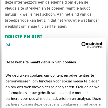
deze intermezzo’s een gelegenheid om even de
vleugels te strekken en te poepen, want je houdt
natuurlijk wel je nest schoon. Aan het eind van de
broedperiode kan het zijn dat het vrouwtje wat langer
wegblijft om enige tijd zelf te jagen.
DRUKTE EN RUST
Voor het mannetje is dit een drukke tijd, want hij moet
nu niet alleen voor zichzelf zorgen, maar ook voor zijn
vrouw. Dat betekent dat hij iedere dag toch wel
Deze website maakt gebruik van cookies
minimaal vijf muizen moet brengen. Voor het vrouwtje
is het even een rustige tijd en je ziet dan ook dat zij
naast het broeden de beschikbare tijd gebruikt om haar
We gebruiken cookies om content en advertenties te 
verenpak te onderhouden door te poetsen of een dutje
personaliseren, om functies voor social media te bieden 
en om ons websiteverkeer te analyseren. Ook delen we 
te doen.
informatie over uw gebruik van onze site met onze 
En wil jij ook bijdragen aan het onderzoek naar het
partners voor social media, adverteren en analyse. Deze 
foerageergedrag van de Torenvalken? Dat kan
hier
.
partners kunnen deze gegevens combineren met andere 