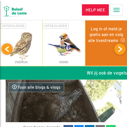
HELP MEE
Men
UITGEVLOGEN
UITGEVLOGEN
Log in of meld je
gratis aan en volg
alle livestreams
STEENUIL
VIJVER
Wil jij ook de vogels 
Toon alle blogs & vlogs