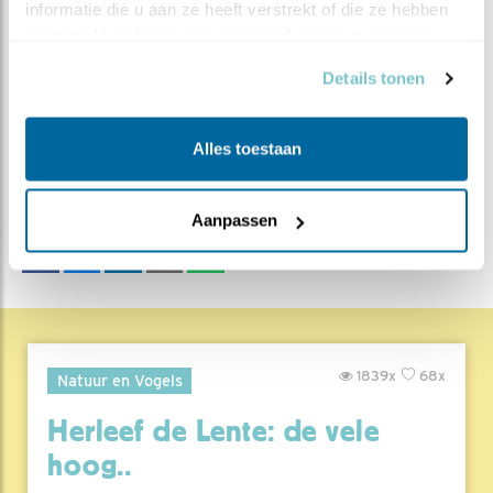
informatie die u aan ze heeft verstrekt of die ze hebben 
verzameld op basis van uw gebruik van hun services.
MEER OVER
Details tonen
Vind ik leuk
Bewaar deze blog
Torenvalk
Alle Beleef de
Alles toestaan
Lente blogs
DEEL DIT BERICHT
Aanpassen
1839x
68x
Natuur en Vogels
Herleef de Lente: de vele
hoog..