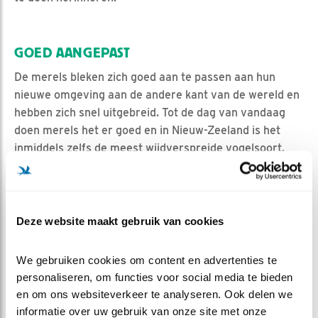
GOED AANGEPAST
De merels bleken zich goed aan te passen aan hun
nieuwe omgeving aan de andere kant van de wereld en
hebben zich snel uitgebreid. Tot de dag van vandaag
doen merels het er goed en in Nieuw-Zeeland is het
inmiddels zelfs de meest wijdverspreide vogelsoort.
Hoewel de inheemse dieren in Australië en Nieuw-
Zeeland veel last hebben van sommige andere
diersoorten die Europeanen hebben meegenomen, is
de opmars van de merel zonder vervelende gevolgen
Deze website maakt gebruik van cookies
verlopen. De merel heeft zijn eigen plekje ingenomen
zonder inheemse dieren aan de kant te schuiven.
We gebruiken cookies om content en advertenties te 
personaliseren, om functies voor social media te bieden 
en om ons websiteverkeer te analyseren. Ook delen we 
SCHIJN BEDRIEGT
informatie over uw gebruik van onze site met onze 