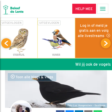
HELP MEE
Men
UITGEVLOGEN
UITGEVLOGEN
Log in of meld je
gratis aan en volg
alle livestreams
STEENUIL
VIJVER
Wil jij ook de vogels h
Toon alle blogs & vlogs
Foto Luc Hoogenstein - Saxifraga