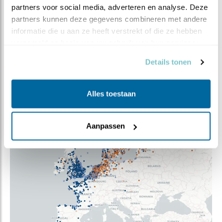
partners voor social media, adverteren en analyse. Deze 
Merels lijken op het eerste gezicht dus misschien
partners kunnen deze gegevens combineren met andere 
weinig reislustig, maar laat je niet bedriegen door die
informatie die u aan ze heeft verstrekt of die ze hebben 
vriendelijk nieuwsgierige blik. Het blijken kundige
verzameld op basis van uw gebruik van hun services.
wereldreizigers die niet alleen zelf een flink eind
kunnen vliegen, maar ook goed gebruik hebben
Details tonen
gemaakt van de kansen die wij ze hebben voorgelegd!
Alles toestaan
Aanpassen