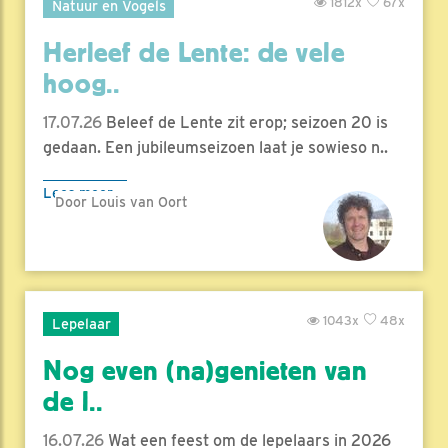
1812x
67x
Natuur en Vogels
Herleef de Lente: de vele
hoog..
17.07.26
Beleef de Lente zit erop; seizoen 20 is
gedaan. Een jubileumseizoen laat je sowieso n..
Lees meer
Door Louis van Oort
1043x
48x
Lepelaar
Nog even (na)genieten van
de l..
16.07.26
Wat een feest om de lepelaars in 2026