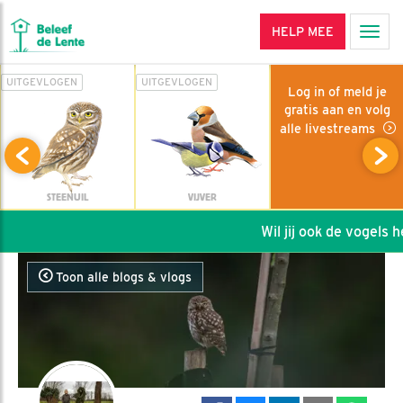
HELP MEE
Men
UITGEVLOGEN
UITGEVLOGEN
Log in of meld je
gratis aan en volg
alle livestreams
STEENUIL
VIJVER
Wil jij ook de vogels hel
Toon alle blogs & vlogs