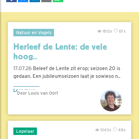
1812x
67x
Natuur en Vogels
Herleef de Lente: de vele
hoog..
17.07.26
Beleef de Lente zit erop; seizoen 20 is
gedaan. Een jubileumseizoen laat je sowieso n..
Lees meer
Door Louis van Oort
1043x
48x
Lepelaar