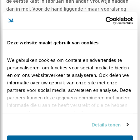
de eerste kast in februari een ander vrouwtje hadden
dan in mei. Voor de hand liggende - maar vooralsnog
onbewezen - conclusie: vrouw februari heeft de
nestkast in de perenboom betrokken. Of beide dames
hun man delen, of dat ze er ieder een hebben, dat
moeten we nog uit zien te vissen. Niets menselijks blijkt
Deze website maakt gebruik van cookies
steenuilen vreemd te zijn, daar komen we meer en
meer achter. En ook na 34 jaar leren we nog steeds bij.
We gebruiken cookies om content en advertenties te 
Meer over dit nest en over andere bijzondere
personaliseren, om functies voor social media te bieden 
gebeurtenissen afgelopen vrijdag en zaterdag:
logboek
en om ons websiteverkeer te analyseren. Ook delen we 
op steenuilenrondwinterswijk.nl
informatie over uw gebruik van onze site met onze 
partners voor social media, adverteren en analyse. Deze 
PROOIEN
partners kunnen deze gegevens combineren met andere 
informatie die u aan ze heeft verstrekt of die ze hebben 
Nu de steenuilen steeds vaker niet dan wel voor de
verzameld op basis van uw gebruik van hun services.
camera's te zien zijn, is het helaas niet langer mogelijk
nauwgezet de prooiaanvoer te volgen. Afgelopen
Details tonen
vrijdag is er dan ook een punt achter gezet. 75 dagen
onafgebroken prooitellen heeft een schat aan