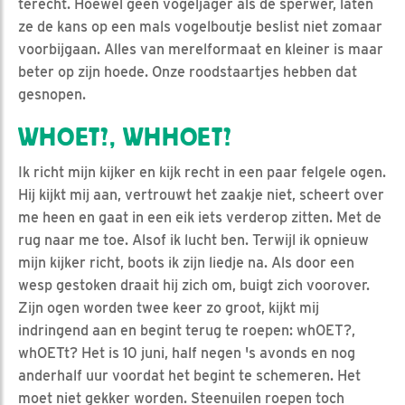
terecht. Hoewel geen vogeljager als de sperwer, laten
ze de kans op een mals vogelboutje beslist niet zomaar
voorbijgaan. Alles van merelformaat en kleiner is maar
beter op zijn hoede. Onze roodstaartjes hebben dat
gesnopen.
WHOET?, WHHOET?
Ik richt mijn kijker en kijk recht in een paar felgele ogen.
Hij kijkt mij aan, vertrouwt het zaakje niet, scheert over
me heen en gaat in een eik iets verderop zitten. Met de
rug naar me toe. Alsof ik lucht ben. Terwijl ik opnieuw
mijn kijker richt, boots ik zijn liedje na. Als door een
wesp gestoken draait hij zich om, buigt zich voorover.
Zijn ogen worden twee keer zo groot, kijkt mij
indringend aan en begint terug te roepen: whOET?,
whOETt? Het is 10 juni, half negen 's avonds en nog
anderhalf uur voordat het begint te schemeren. Het
moet niet gekker worden. Steenuilen roepen toch