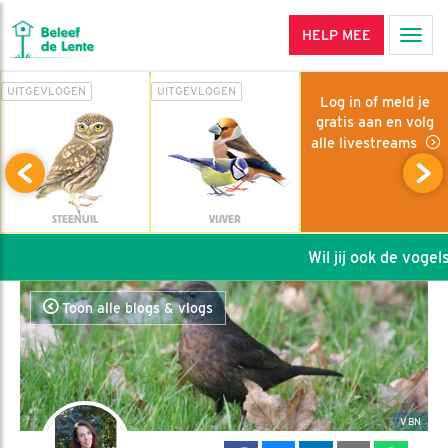
HELP MEE
Men
UITGEVLOGEN
UITGEVLOGEN
Log in of meld je
gratis aan en volg
alle livestreams
STEENUIL
VIJVER
Wil jij ook de vogels 
Toon alle blogs & vlogs
VBN