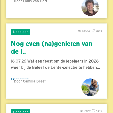
Door Louis van Oort
1055x
48x
Lepelaar
Nog even (na)genieten van
de l..
16.07.26
Wat een feest om de lepelaars in 2026
weer bij de Beleef de Lente-selectie te hebben...
Lees meer
Door Camilla Dreef
712x
58x
Lepelaar