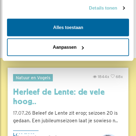
Bewaar deze blog
Merel
Alle Beleef de Lente
Details tonen
blogs
Alles toestaan
DEEL DIT BERICHT
Aanpassen
1844x
68x
Natuur en Vogels
Herleef de Lente: de vele
hoog..
17.07.26
Beleef de Lente zit erop; seizoen 20 is
gedaan. Een jubileumseizoen laat je sowieso n..
Lees meer