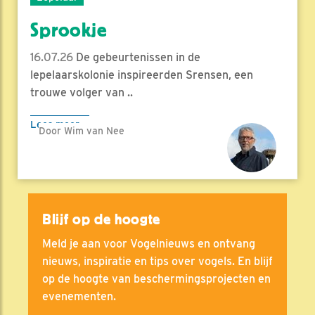
Sprookje
16.07.26
De gebeurtenissen in de
lepelaarskolonie inspireerden Srensen, een
trouwe volger van ..
Lees meer
Door Wim van Nee
Blijf op de hoogte
Meld je aan voor Vogelnieuws en ontvang
nieuws, inspiratie en tips over vogels. En blijf
op de hoogte van beschermingsprojecten en
evenementen.