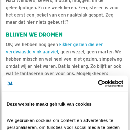
Nachtvlinders, kevers, motten, muggen. En de
geleedpotigen. En de weekdieren. Eergisteren is voor
het eerst een joekel van een naaktslak gespot. Zeg
maar dat hier niets gebeurt!?
BLIJVEN WE DROMEN
OK; we hebben nog geen
kikker gezien die een
verdwaasde vink aanviel
, geen wezel, geen marter. We
hebben misschien wel heel veel niet gezien, simpelweg
omdat wij er niet waren. Dat is niet erg. Zo blijft er ook
wat te fantaseren over voor ons. Mogelijkheden:
dassen, ratten, verschillende uilensoorten, zwijntjes,
reeën en stel je voor, de ultieme nieuwe nachtsoort van
Nederland, ook in de omgeving van de vijver, de
Veluwse stuwwal: de wolf!
Deze website maakt gebruik van cookies
We gebruiken cookies om content en advertenties te 
personaliseren, om functies voor social media te bieden 