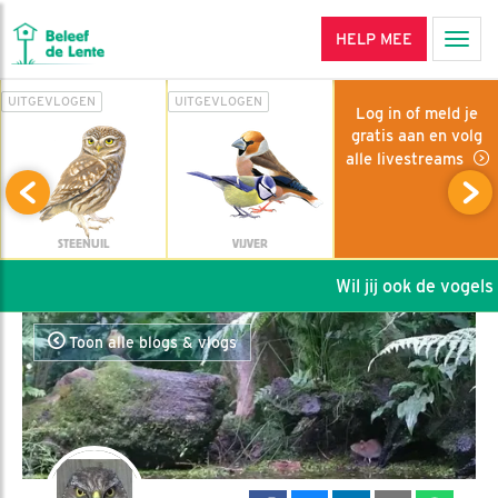
HELP MEE
Men
UITGEVLOGEN
UITGEVLOGEN
Log in of meld je
gratis aan en volg
alle livestreams
STEENUIL
VIJVER
Wil jij ook de vogels h
Toon alle blogs & vlogs