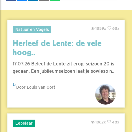
1859x
68x
Natuur en Vogels
Herleef de Lente: de vele
hoog..
17.07.26
Beleef de Lente zit erop; seizoen 20 is
gedaan. Een jubileumseizoen laat je sowieso n..
Lees meer
Door Louis van Oort
1062x
48x
Lepelaar