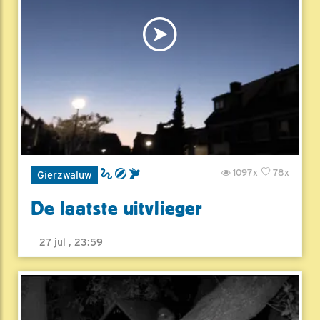
1097x
78x
Gierzwaluw
De laatste uitvlieger
27 jul , 23:59