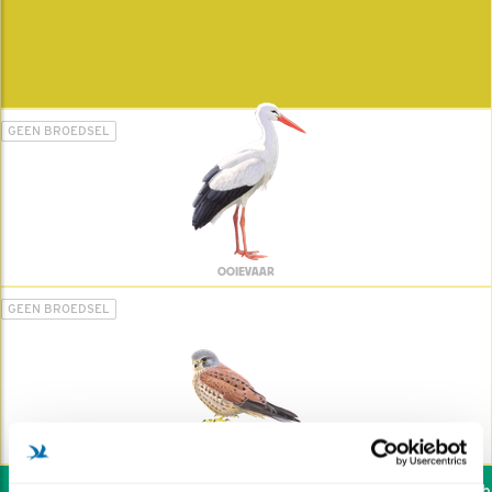
GEEN BROEDSEL
OOIEVAAR
GEEN BROEDSEL
TORENVALK
Wil jij ook de vogels hel