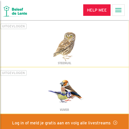
HELP MEE
Men
UITGEVLOGEN
STEENUIL
UITGEVLOGEN
VIJVER
Log in of meld je gratis aan en volg alle livestreams