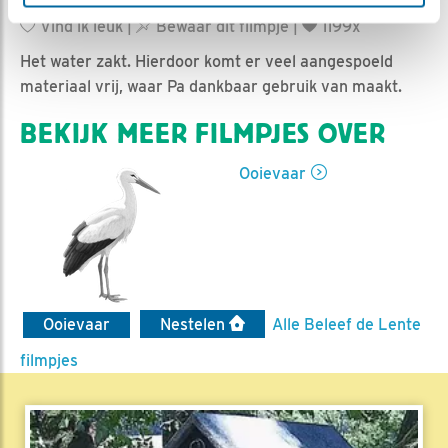
Jan-Willem BDL | Geplaatst op 20 maart 2019, 11:05 |
Vind ik leuk
|
Bewaar dit filmpje
|
1199x
Het water zakt. Hierdoor komt er veel aangespoeld
materiaal vrij, waar Pa dankbaar gebruik van maakt.
BEKIJK MEER FILMPJES OVER
Ooievaar
Ooievaar
Nestelen
Alle Beleef de Lente
filmpjes