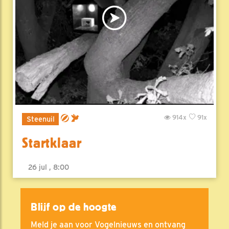
914x
91x
Steenuil
Startklaar
26 jul , 8:00
Blijf op de hoogte
Meld je aan voor Vogelnieuws en ontvang