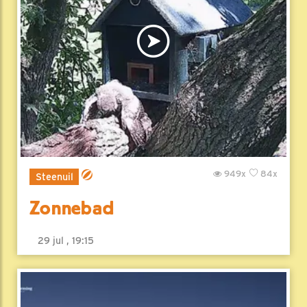
949x
84x
Steenuil
Zonnebad
29 jul , 19:15