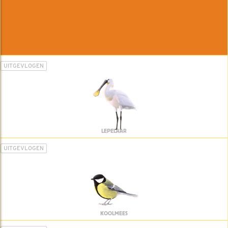
UITGEVLOGEN
LEPELAAR
UITGEVLOGEN
KOOLMEES