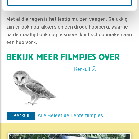
Ed Hoogkamer | Geplaatst op 5 april 2022, 11:41 |
Vind ik leuk
|
Bewaar dit filmpje
|
496x
Met al die regen is het lastig muizen vangen. Gelukkig
zijn er ook nog kikkers en een droge hooiberg, waar je
na de maaltijd ook nog je snavel kunt schoonmaken aan
een hooivork.
BEKIJK MEER FILMPJES OVER
Kerkuil
Kerkuil
Alle Beleef de Lente filmpjes