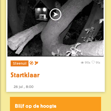
911x
91x
Steenuil
Startklaar
26 jul , 8:00
Blijf op de hoogte