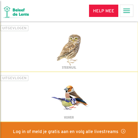
HELP MEE
Men
UITGEVLOGEN
STEENUIL
UITGEVLOGEN
VIJVER
Log in of meld je gratis aan en volg alle livestreams