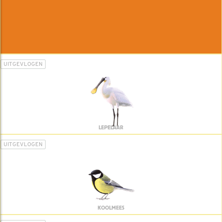
UITGEVLOGEN
LEPELAAR
UITGEVLOGEN
KOOLMEES