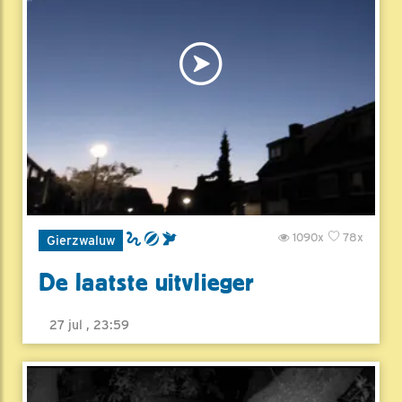
1090x
78x
Gierzwaluw
De laatste uitvlieger
27 jul , 23:59