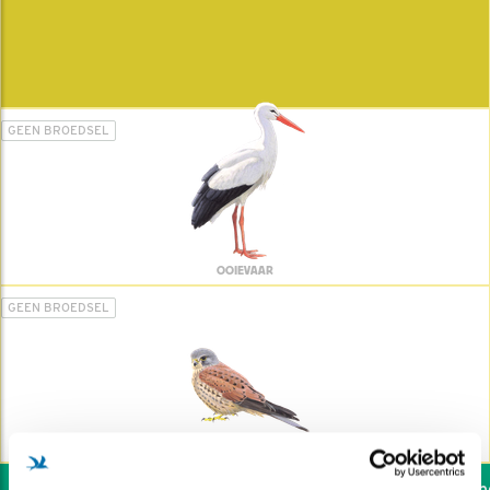
GEEN BROEDSEL
OOIEVAAR
GEEN BROEDSEL
TORENVALK
Wil jij ook de vogels hel