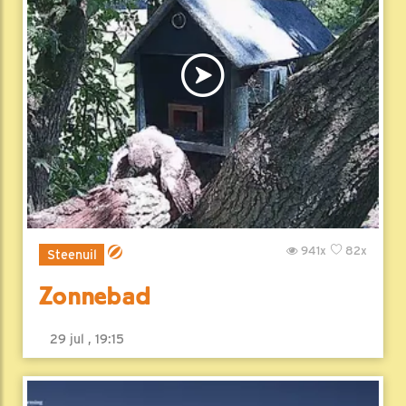
941x
82x
Steenuil
Zonnebad
29 jul , 19:15