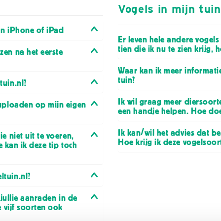
Vogels in mijn tuin
’n iPhone of iPad
Er leven hele andere vogels 
tien die ik nu te zien krijg, 
zen na het eerste
Waar kan ik meer informatie
tuin?
uin.nl?
Ik wil graag meer diersoort
 uploaden op mijn eigen
een handje helpen. Hoe doe
Ik kan/wil het advies dat b
e niet uit te voeren,
Hoe krijg ik deze vogelsoort
oe kan ik deze tip toch
tuin.nl?
 jullie aanraden in de
e vijf soorten ook