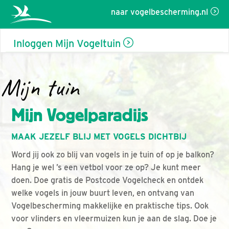
naar vogelbescherming.nl
Inloggen Mijn Vogeltuin
Mijn tuin
Mijn Vogelparadijs
MAAK JEZELF BLIJ MET VOGELS DICHTBIJ
Word jij ook zo blij van vogels in je tuin of op je balkon?
Hang je wel ’s een vetbol voor ze op? Je kunt meer
doen. Doe gratis de Postcode Vogelcheck en ontdek
welke vogels in jouw buurt leven, en ontvang van
Vogelbescherming makkelijke en praktische tips. Ook
voor vlinders en vleermuizen kun je aan de slag. Doe je