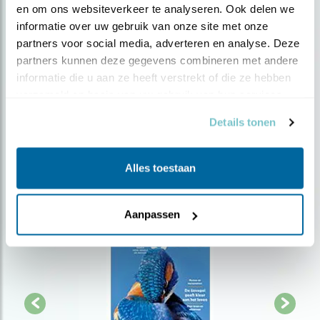
en om ons websiteverkeer te analyseren. Ook delen we 
en
Op de hoogte blijven?
informatie over uw gebruik van onze site met onze 
swipetekens
partners voor social media, adverteren en analyse. Deze 
gebruiken.
Meld je aan en ontvang nieuws, inspiratie, acties en tips
partners kunnen deze gegevens combineren met andere 
over vogels en activiteiten van Vogelbescherming.
informatie die u aan ze heeft verstrekt of die ze hebben 
AANMELDEN VOGELNIEUWS
verzameld op basis van uw gebruik van hun services.
Details tonen
Volg ons via social media
Alles toestaan
Aanpassen