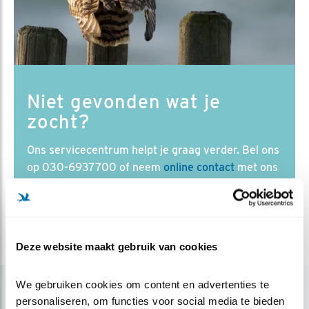
Druk
op
Enter
om
naar
het
Niet gevonden wat je
geselecteerde
zocht?
zoekresultaat
te
Ons servicecentrum helpt je graag verder. Bel ons
gaan.
op 030-6937700 of neem
online contact
met ons
Als
op. Of bekijk de
veelgestelde vragen
over vogels.
u
met
aanraaktoetsen
Deze website maakt gebruik van cookies
werkt,
kunt
u
We gebruiken cookies om content en advertenties te 
touch-
personaliseren, om functies voor social media te bieden 