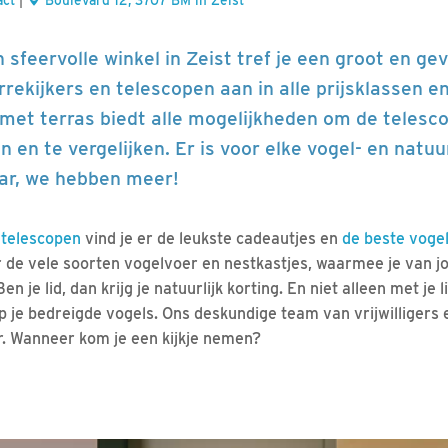
act
|
Boulevard 12, 3707 BM in Zeist
 sfeervolle winkel in Zeist tref je een groot en ge
rekijkers en telescopen aan in alle prijsklassen e
met terras biedt alle mogelijkheden om de telesc
en en te vergelijken. Er is voor elke vogel- en natu
aar, we hebben meer!
 telescopen
vind je er de leukste cadeautjes en
de beste voge
r de vele soorten vogelvoer en nestkastjes, waarmee je van j
n je lid, dan krijg je natuurlijk korting. En niet alleen met je
 je bedreigde vogels. Ons deskundige team van vrijwilliger
ar. Wanneer kom je een kijkje nemen?