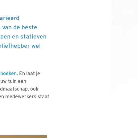
varieerd
n van de beste
open en statieven
urliefhebber wel
lboeken
. En laat je
ouw tuin een
 lidmaatschap, ook
s en medewerkers staat