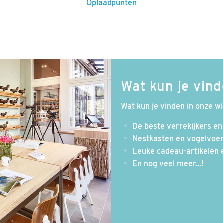
Oplaadpunten
Wat kun je vind
Wat kun je vinden in onze w
De beste verrekijkers en
Nestkasten en vogelvoe
Leuke cadeau-artikelen
En nog veel meer...!