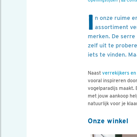
Openingstijden
|
Cont
I
n onze ruime en
assortiment ver
merken. De serre 
zelf uit te prober
iets te vinden. M
Naast
verrekijkers en
vooral inspireren doo
vogelparadijs maakt. Be
met jouw aankoop help
natuurlijk voor je kla
Onze winkel