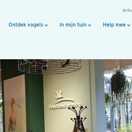
Actu
Ontdek vogels
In mijn tuin
Help mee