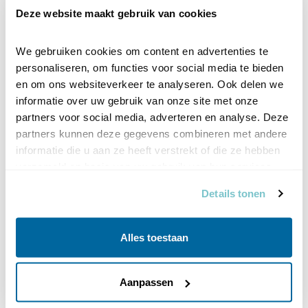
je op de hoogte van nieuws over vogels, tips,
Deze website maakt gebruik van cookies
activiteiten en acties van Vogelbescherming. Je wordt
geïnformeerd over belangrijke
We gebruiken cookies om content en advertenties te 
beschermingsactiviteiten en evenementen, zoals
personaliseren, om functies voor social media te bieden 
Beleef de Lente, de Vogelweek en de Nationale
en om ons websiteverkeer te analyseren. Ook delen we 
Tuinvogeltelling.
informatie over uw gebruik van onze site met onze 
partners voor social media, adverteren en analyse. Deze 
Na aanmelding kun je zelf aangeven over welke
partners kunnen deze gegevens combineren met andere 
onderwerpen je geïnformeerd wilt worden, en hoe
informatie die u aan ze heeft verstrekt of die ze hebben 
vaak je e-mails wilt ontvangen. Dit bepaal je dus
verzameld op basis van uw gebruik van hun services.
helemaal zelf.
Details tonen
Vul hier je e-mailadres in
Alles toestaan
(Je ontvangt de eerste editie van Vogelnieuws in de
eerste week van de komende maand).
Aanpassen
Voornaam