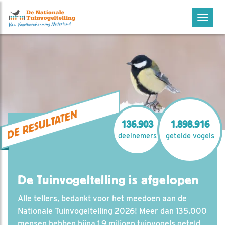
Menu
DE RESULTATEN
136.903
1.898.916
deelnemers
getelde vogels
De Tuinvogeltelling is afgelopen
Alle tellers, bedankt voor het meedoen aan de
Nationale Tuinvogeltelling 2026! Meer dan 135.000
mensen hebben bijna 1,9 miljoen tuinvogels geteld.