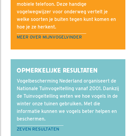
mobiele telefoon. Deze handige
vogelwegwijzer voor onderweg vertelt je
welke soorten je buiten tegen kunt komen en
hoe je ze herkent.
MEER OVER MIJNVOGELVINDER
OPMERKELIJKE RESULTATEN
Vogelbescherming Nederland organiseert de
Nationale Tuinvogeltelling vanaf 2001. Dankzij
de Tuinvogeltelling weten we hoe vogels in de
winter onze tuinen gebruiken. Met die
informatie kunnen we vogels beter helpen en
beschermen.
ZEVEN RESULTATEN