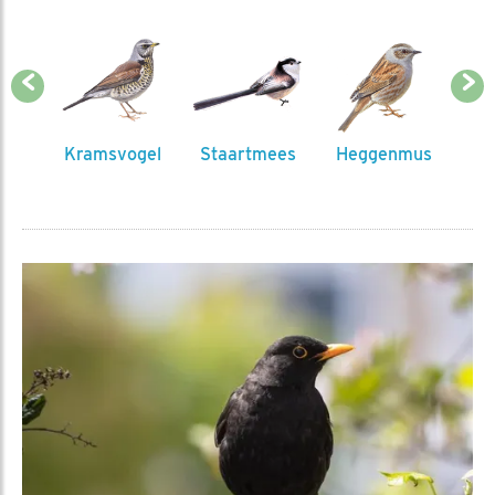
us
Previous
Next
Kramsvogel
Staartmees
Heggenmus
Win