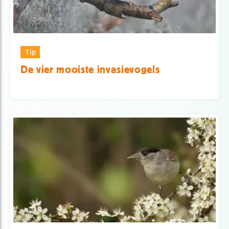
Tip
De vier mooiste invasievogels