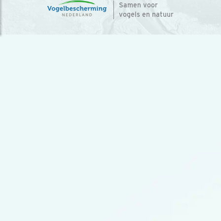
Samen voor
vogels en natuur