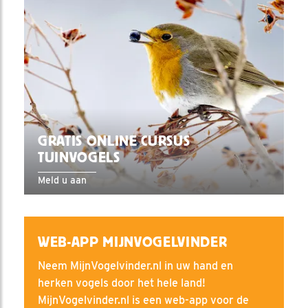
GRATIS ONLINE CURSUS
TUINVOGELS
Meld u aan
WEB-APP MIJNVOGELVINDER
Neem MijnVogelvinder.nl in uw hand en
herken vogels door het hele land!
MijnVogelvinder.nl is een web-app voor de