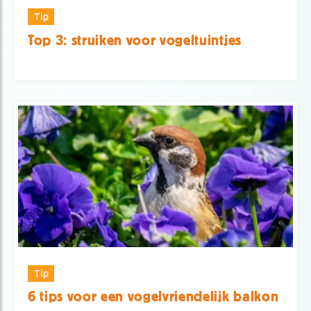
Tip
Top 3: struiken voor vogeltuintjes
Tip
6 tips voor een vogelvriendelijk balkon