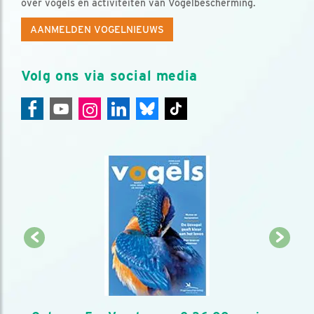
over vogels en activiteiten van Vogelbescherming.
AANMELDEN VOGELNIEUWS
Volg ons via social media