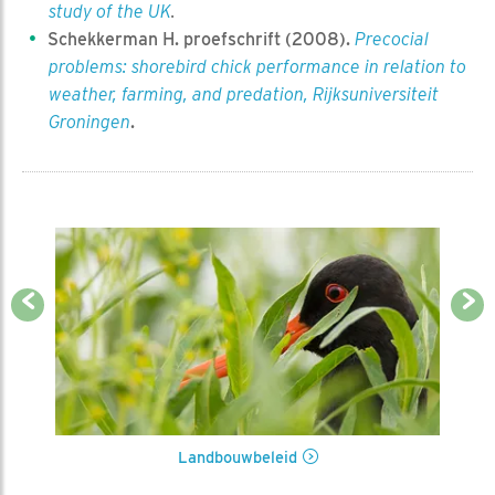
study of the UK
.
Schekkerman H. proefschrift (2008).
Precocial
problems: shorebird chick performance in relation to
weather, farming, and predation, Rijksuniversiteit
Groningen
.
Previous
Next
Landbouwbeleid