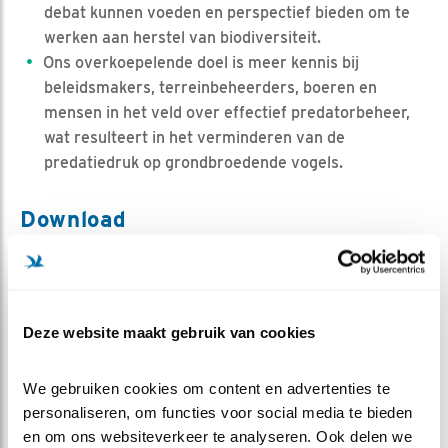
debat kunnen voeden en perspectief bieden om te
werken aan herstel van biodiversiteit.
Ons overkoepelende doel is meer kennis bij
beleidsmakers, terreinbeheerders, boeren en
mensen in het veld over effectief predatorbeheer,
wat resulteert in het verminderen van de
predatiedruk op grondbroedende vogels.
Download
Inzet van Agouti bij dataverzameling over
predatoren van weidevogels in het Grutto
Landschap Project 2021-2024 Zuidwest-Friesland,
Deze website maakt gebruik van cookies
A&W-rapport 21-049, 2022
Belangrijke bronnen waar
We gebruiken cookies om content en advertenties te 
Vogelbescherming zich mede op
personaliseren, om functies voor social media te bieden 
baseert (in alfabetische volgorde)
en om ons websiteverkeer te analyseren. Ook delen we 