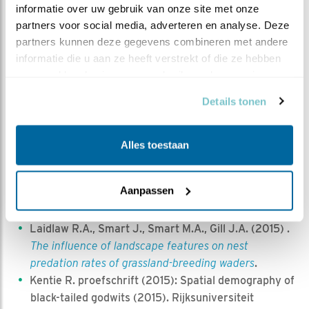
informatie over uw gebruik van onze site met onze 
Bolton M., Tyler G., Smith K. and Bamford R. (2007)
partners voor social media, adverteren en analyse. Deze 
The impact of predator control on Lapwing Vanellus
partners kunnen deze gegevens combineren met andere 
vanellus breeding succes on wet grassland nature
informatie die u aan ze heeft verstrekt of die ze hebben 
reserves
.
verzameld op basis van uw gebruik van hun services.
Gibbons et al. (2007)
The predation of wild birds in
Details tonen
the UK, a review of its conservation impact and
management. Royal Society for the Protection of
Birds (RSPB)
.
Alles toestaan
Van der Geld J., Groen N, van ’t Veer R. (2013)
Weidevogels in een veranderend landschap: meer
Aanpassen
kleur in het grasland. KNNV Uitgeverij, Zeist. Boek is
uitverkocht maar nog wel verkrijgbaar als E-book.
Laidlaw R.A., Smart J., Smart M.A., Gill J.A. (2015) .
The influence of landscape features on nest
predation rates of grassland-breeding waders
.
Kentie R. proefschrift (2015): Spatial demography of
black-tailed godwits (2015). Rijksuniversiteit