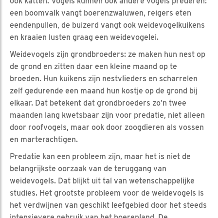
ook katten. Vogels kunnen ook andere vogels prederen:
een boomvalk vangt boerenzwaluwen, reigers eten
eendenpullen, de buizerd vangt ook weidevogelkuikens
en kraaien lusten graag een weidevogelei.
Weidevogels zijn grondbroeders: ze maken hun nest op
de grond en zitten daar een kleine maand op te
broeden. Hun kuikens zijn nestvlieders en scharrelen
zelf gedurende een maand hun kostje op de grond bij
elkaar. Dat betekent dat grondbroeders zo’n twee
maanden lang kwetsbaar zijn voor predatie, niet alleen
door roofvogels, maar ook door zoogdieren als vossen
en marterachtigen.
Predatie kan een probleem zijn, maar het is niet de
belangrijkste oorzaak van de teruggang van
weidevogels. Dat blijkt uit tal van wetenschappelijke
studies. Het grootste probleem voor de weidevogels is
het verdwijnen van geschikt leefgebied door het steeds
intensievere gebruik van het boerenland. De