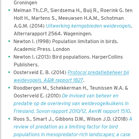
Groningen
Melman Th.C.P., Sierdsema H., Buij R., Roerink G. ten
Holt H., Martens S., Meeuwsen H.A.M., Schotman
A.G.M. (2014)
Uitwerking kerngebieden weidevogels
.
Alterrarapport 2564. Wageningen.
Newton I. (1998) Population limitation in birds.
Academic Press. London
Newton I. (2013) Bird populations. HarperCollins
Publishers.
Oosterveld E. B. (2014)
Protocol predatiebeheer bij
weidevogels. A&W rapport 1827
.
Roodbergen M., Schekkerman H., Teunissen W.A. &
Oosterveld E. (2010)
De invloed van beheer en
predatie op de overleving van weidevogelkuikens in
Friesland. Sovon-rapport 2010/12, AenW rapport 1510
.
Roos S., Smart J., Gibbons D.W., Wilson J.D. (2018)
A
review of predation as a limiting factor for bird
populations in mesopredator-rich landscapes; a case