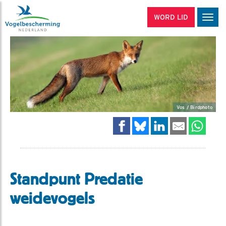
WORD LID
Men
Vos / Birdphoto
Standpunt Predatie
weidevogels