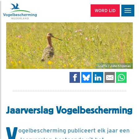
WORD LID
Men
Grutto / John Stijnman
Jaarverslag Vogelbescherming
V
ogelbescherming publiceert elk jaar een