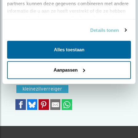
partners kunnen deze gegevens combineren met andere 
informatie die u aan ze heeft verstrekt of die ze hebben 
Door Lennie Groen | Geplaatst op woensdag 6 juli
verzameld op basis van uw gebruik van hun services.
2022 |
1270 views
Details tonen
En daar zagen we hem dan, de kleine
zilverreiger, tussen het riet en struiken
verschijnen.
Alles toestaan
Foto genomen in: Rotterdam - Eiland van
Brienenoord
Aanpassen
Zoek verder op
kleinezilverreiger