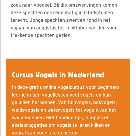
zoek naar voedsel. Bij die omzwervingen komen
deze spechten ook regelmatig in (stads)tuinen
terecht. Jonge spechten zwerven rond in het
najaar, van augustus tot in oktober worden soms
trekkende spechten gezien.
Cursus Vogels in Nederland
In deze gratis online vogelcursus voor beginners
leer je in tien vogellessen veel vogels en hun
geluiden herkennen. Van tuinvogels, bosvogels,
weidevogels en watervogels tot vogels van het
waddengebied. Met handige tips, filmpjes en
ezelsbruggetjes om vogels te leren kijken en
vooral van vogels te genieten.