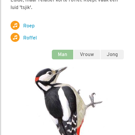
luid 'tsjik'.
Roep
Roffel
Man
Vrouw
Jong