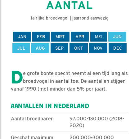
AANTAL
talrijke broedvogel | jaarrond aanwezig
JAN
FEB
MRT
APR
MEI
JUN
JUL
AUG
SEP
OKT
NOV
DEC
D
e grote bonte specht neemt al een tijd lang als
broedvogel in aantal toe. De aantallen stijgen
vanaf 1990 (met minder dan 5% per jaar).
AANTALLEN IN NEDERLAND
Aantal broedparen
97.000-130.000 (2018-
2020)
Geschat maximum
200.000-300.000