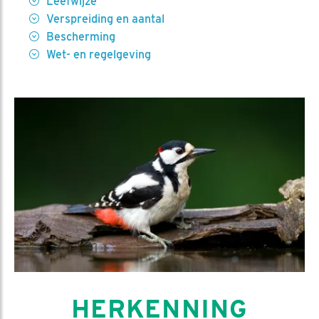
Leefwijze
Verspreiding en aantal
Bescherming
Wet- en regelgeving
HERKENNING