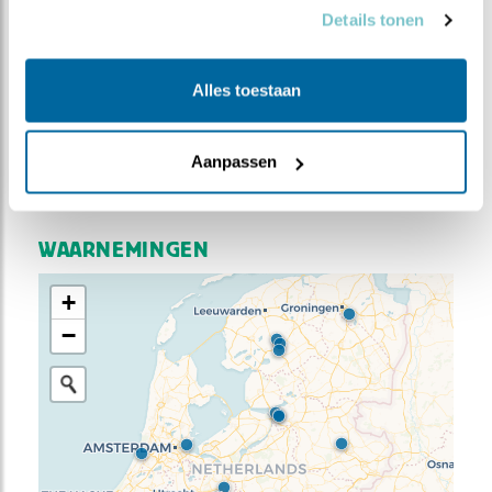
Details tonen
Alles toestaan
Aanpassen
Meer weten over trends? Kijk op
sovon.nl
.
WAARNEMINGEN
+
−