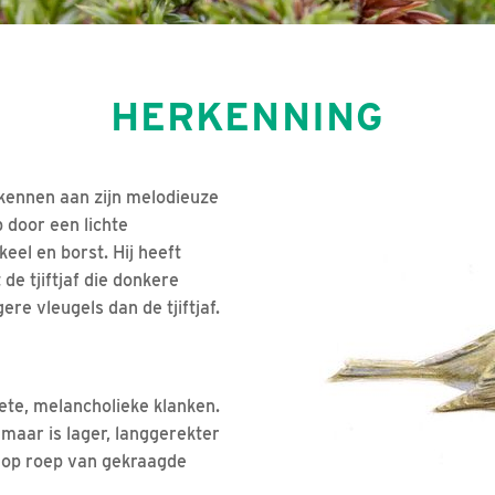
HERKENNING
erkennen aan zijn melodieuze
 door een lichte
el en borst. Hij heeft
 de tjiftjaf die donkere
ere vleugels dan de tjiftjaf.
ete, melancholieke klanken.
f maar is lager, langgerekter
g op roep van gekraagde