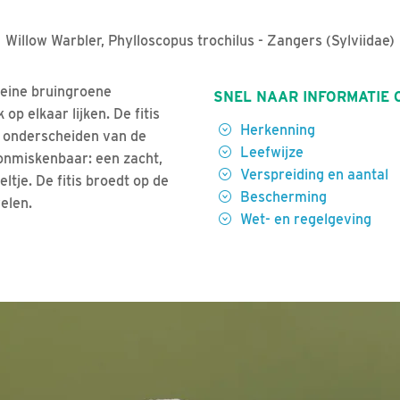
Willow Warbler, Phylloscopus trochilus - Zangers (Sylviidae)
kleine bruingroene
SNEL NAAR INFORMATIE 
 op elkaar lijken. De fitis
Herkenning
k onderscheiden van de
Leefwijze
s onmiskenbaar: een zacht,
Verspreiding en aantal
ltje. De fitis broedt op de
Bescherming
elen.
Wet- en regelgeving