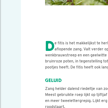
D
e fitis is het makkelijkst te h
aflopende zang. Valt verder op
wenkbrauwstreep en een geelwitte ke
bruinroze poten, in tegenstelling tot
pootjes heeft. De fitis heeft ook lang
GELUID
Zang helder dalend riedeltje van zo
Meest gebruikte roep lijkt op tjiftja
en meer tweelettergrepig. Lijkt er
roodstaart.