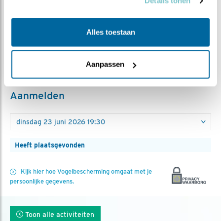
Details tonen
Duur
2 uur
Alles toestaan
Toegankelijk met rolstoel
Onbekend
Kosten
Aanpassen
Nee
Aanmelden
Heeft plaatsgevonden
Kijk hier hoe Vogelbescherming omgaat met je
persoonlijke gegevens.
Toon alle activiteiten