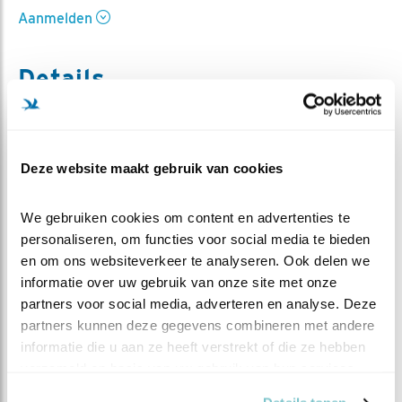
Aanmelden
Details
Activiteit
Wandelexcursie
Deze website maakt gebruik van cookies
Organisatie
KNNV Eindhoven / IVN Nuenen
Onderwerp
We gebruiken cookies om content en advertenties te 
Stadsvogels, vleermuizen en nestvoorzieningen
personaliseren, om functies voor social media te bieden 
en om ons websiteverkeer te analyseren. Ook delen we 
Doelgroep
Volwassenen
informatie over uw gebruik van onze site met onze 
partners voor social media, adverteren en analyse. Deze 
Startpunt
partners kunnen deze gegevens combineren met andere 
Groene Loper 3 Eindhoven (Noord-Brabant)
informatie die u aan ze heeft verstrekt of die ze hebben 
op het TU/e terrein, we verzamelen bij de
verzameld op basis van uw gebruik van hun services.
fietsenstalling van het Hubble Community Café.
Adres: De Lampendriessen 31, 5612 AH Eindhoven