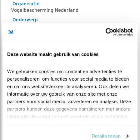
Organisatie
Vogelbescherming Nederland
Onderwerp
Weidevogels Rietvogels
Doelgroep
Volwassenen
Startpunt
Deze website maakt gebruik van cookies
Uitdammerdijk Amsterdam (Noord-Holland)
De parkeerplaats ligt aan het einde van
We gebruiken cookies om content en advertenties te 
Durgerdam.(noord zijde). We verzamelen bij de
personaliseren, om functies voor social media te bieden 
picknick tafel bij de ingang van de parkeerplaats.
en om ons websiteverkeer te analyseren. Ook delen we 
Graag 10 min voor aanvang aanwezig zijn.
informatie over uw gebruik van onze site met onze 
Duur
partners voor social media, adverteren en analyse. Deze 
2 uur
partners kunnen deze gegevens combineren met andere 
Bijzonderheden
informatie die u aan ze heeft verstrekt of die ze hebben 
We verzamelen op de parkeerplaats bij Durgerdam
verzameld op basis van uw gebruik van hun services.
(zie kaartje) stevige schoenen en een verrekijker is
Details tonen
aan te raden. de excursieleifder heeft beschikking