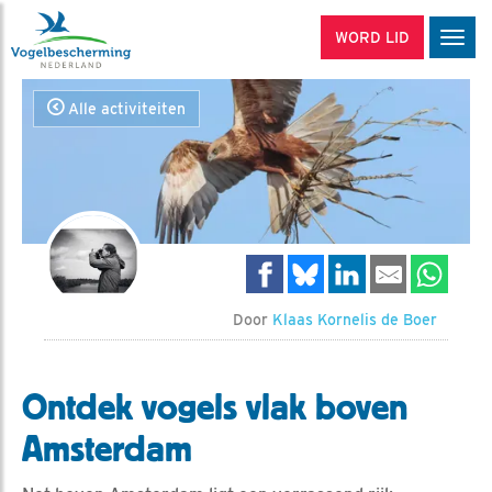
WORD LID
Men
Alle activiteiten
Door
Klaas Kornelis de Boer
Ontdek vogels vlak boven
Amsterdam