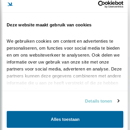
Vertrek
vrijdag 14 november 2025
Reisorganisatie
Deze website maakt gebruik van cookies
BirdingBreaks
We gebruiken cookies om content en advertenties te 
personaliseren, om functies voor social media te bieden 
GA NAAR DE WEBSITE
en om ons websiteverkeer te analyseren. Ook delen we 
informatie over uw gebruik van onze site met onze 
Toon alle activiteiten
partners voor social media, adverteren en analyse. Deze 
partners kunnen deze gegevens combineren met andere 
informatie die u aan ze heeft verstrekt of die ze hebben 
verzameld op basis van uw gebruik van hun services.
Details tonen
Op de hoogte blijven?
Alles toestaan
Meld je aan en ontvang nieuws, inspiratie, acties en tips
over vogels en activiteiten van Vogelbescherming.